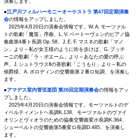
演奏します。
●
江戸川フィルハーモニーオーケストラ 第47回定期演奏
会
の情報をアップしました。
2025年4月20日の演奏会情報です。W. A. モーツァル
トの歌劇「魔笛」序曲、L. V. ベートーヴェンのピアノ協
奏曲第4番ト長調 Op. 58、J. E. F. マスネの歌劇「マノ
ン」より～私が女王様のように街を歩けば、G. プッチ
ーニの歌劇「ラ・ボエーム」より～あなたの愛の呼ぶ
声、J. シュトラウスⅡの喜歌劇「こうもり」より～私の
侯爵様、A. ボロディンの交響曲第２番ロ短調、を演奏し
ます。
●
アマデス室内管弦楽団 第26回定期演奏会
の情報をアッ
プしました。
2025年4月20日の演奏会情報です。モーツァルトのデ
ィベルティメントヘ長調K.138、モーツァルトのヴァイ
オリンとヴィオラのための協奏交響曲変ホ長調K.364、
シューベルトの交響曲第5番変ロ長調D.485、を演奏し
ます。