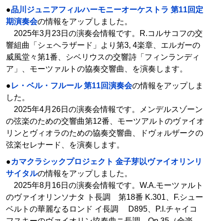
●
品川ジュニアフィルハーモニーオーケストラ 第11回定
期演奏会
の情報をアップしました。
2025年3月23日の演奏会情報です。R.コルサコフの交
響組曲「シェヘラザード」より第3, 4楽章、エルガーの
威風堂々第1番、シベリウスの交響詩「フィンランディ
ア」、モーツァルトの協奏交響曲、を演奏します。
●
レ・ベル・フルール 第11回演奏会
の情報をアップしま
した。
2025年4月26日の演奏会情報です。メンデルスゾーン
の弦楽のための交響曲第12番、モーツアルトのヴァイオ
リンとヴィオラのための協奏交響曲、ドヴォルザークの
弦楽セレナード、を演奏します。
●
カマクラシックプロジェクト 金子芽以ヴァイオリンリ
サイタル
の情報をアップしました。
2025年8月16日の演奏会情報です。W.A.モーツァルト
のヴァイオリンソナタ ト長調 第18番 K.301、F.シュー
ベルトの華麗なるロンド イ長調 D895、P.I.チャイコ
フスキーのヴァイオリン協奏曲ニ長調 Op.35（全楽