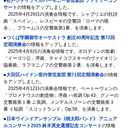
●
松戸シティフィルハーモニー管弦楽団 ファミリーコン
サート
の情報をアップしました。
2025年4月29日の演奏会情報です。シャブリエの狂詩
曲「スペイン」、レスピーギの交響詩「ローマの噴
水」、ブラームスの交響曲第1番、を演奏します。
●
つくば学園都市オーケストラ 創立40周年記念 第72回
定期演奏会
の情報をアップしました。
2025年4月6日の演奏会情報です。ボロディンの歌劇
「イーゴリ公」序曲、チャイコフスキーのヴァイオリン
協奏曲、ラフマニノフの交響曲第２番、を演奏します。
●
大田区ハイドン室内管弦楽団 第71回定期演奏会
の情報
をアップしました。
2025年4月12日の演奏会情報です。ベートーヴェンの
「プロメテウスの創造物」序曲 ハ長調 Op.43、グノーの
交響曲第１番 ニ長調、メンデルスゾーンの交響曲第３
番 イ短調 「スコットランド」Op.56、を演奏します。
●
日本ウインドアンサンブル《桃太郎バンド》 アニュア
ルコンサート2025 鈴木英史還暦記念コンサート
の情報