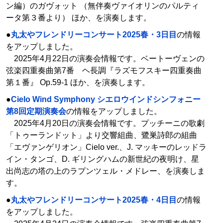
ン編）のガヴォット （無伴奏ヴァイオリンのパルティ
ータ第３番より） ほか、を演奏します。
●
丸太やフレンドリーコンサート2025春・3日目
の情報
をアップしました。
2025年4月22日の演奏会情報です。ベートーヴェンの
弦楽四重奏曲第7番 ヘ長調『ラズモフスキー四重奏曲
第１番』 Op.59-1 ほか、を演奏します。
●
Cielo Wind Symphony シエロウインドシンフォニー
第8回定期演奏会
の情報をアップしました。
2025年4月20日の演奏会情報です。プッチーニの歌劇
「トゥーランドット」より交響組曲、鷺巣詩郎の組曲
「エヴァンゲリオン」Cielo ver.、J. マッキーのレッドラ
イン・タンゴ、D. ギリングハムの新世紀の夜明け、星
出尚志の塔の上のラプンツェル・メドレー、を演奏しま
す。
●
丸太やフレンドリーコンサート2025春・4日目
の情報
をアップしました。