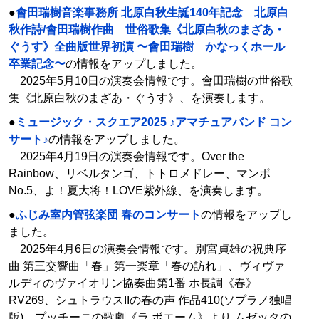
●
會田瑞樹音楽事務所 北原白秋生誕140年記念 北原白
秋作詩/會田瑞樹作曲 世俗歌集《北原白秋のまざあ・
ぐうす》全曲版世界初演 〜會田瑞樹 かなっくホール
卒業記念〜
の情報をアップしました。
2025年5月10日の演奏会情報です。會田瑞樹の世俗歌
集《北原白秋のまざあ・ぐうす》、を演奏します。
●
ミュージック・スクエア2025 ♪アマチュアバンド コン
サート♪
の情報をアップしました。
2025年4月19日の演奏会情報です。Over the
Rainbow、リベルタンゴ、トトロメドレー、マンボ
No.5、よ！夏大将！LOVE紫外線、を演奏します。
●
ふじみ室内管弦楽団 春のコンサート
の情報をアップし
ました。
2025年4月6日の演奏会情報です。別宮貞雄の祝典序
曲 第三交響曲「春」第一楽章「春の訪れ」、ヴィヴァ
ルディのヴァイオリン協奏曲第1番 ホ長調《春》
RV269、シュトラウスIIの春の声 作品410(ソプラノ独唱
版)、プッチーニの歌劇《ラ ボエーム》より ムゼッタの