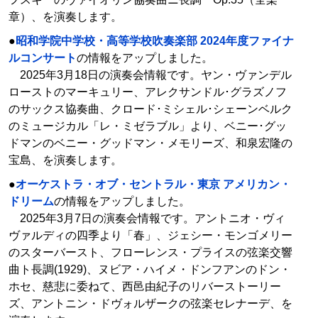
章）、を演奏します。
●
昭和学院中学校・高等学校吹奏楽部 2024年度ファイナ
ルコンサート
の情報をアップしました。
2025年3月18日の演奏会情報です。ヤン・ヴァンデル
ローストのマーキュリー、アレクサンドル･グラズノフ
のサックス協奏曲、クロード･ミシェル･シェーンベルク
のミュージカル「レ・ミゼラブル」より、ベニー･グッ
ドマンのベニー・グッドマン・メモリーズ、和泉宏隆の
宝島、を演奏します。
●
オーケストラ・オブ・セントラル・東京 アメリカン・
ドリーム
の情報をアップしました。
2025年3月7日の演奏会情報です。アントニオ・ヴィ
ヴァルディの四季より「春」、ジェシー・モンゴメリー
のスターバースト、フローレンス・プライスの弦楽交響
曲ト長調(1929)、ヌビア・ハイメ・ドンフアンのドン・
ホセ、慈悲に委ねて、西邑由紀子のリバーストーリー
ズ、アントニン・ドヴォルザークの弦楽セレナーデ、を