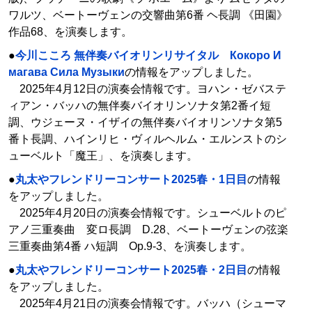
ワルツ、ベートーヴェンの交響曲第6番 ヘ長調 《田園》
作品68、を演奏します。
●
今川こころ 無伴奏バイオリンリサイタル Кокоро И
магава Сила Mузыки
の情報をアップしました。
2025年4月12日の演奏会情報です。ヨハン・ゼバステ
ィアン・バッハの無伴奏バイオリンソナタ第2番イ短
調、ウジェーヌ・イザイの無伴奏バイオリンソナタ第5
番ト長調、ハインリヒ・ヴィルヘルム・エルンストのシ
ューベルト「魔王」、を演奏します。
●
丸太やフレンドリーコンサート2025春・1日目
の情報
をアップしました。
2025年4月20日の演奏会情報です。シューベルトのピ
アノ三重奏曲 変ロ長調 D.28、ベートーヴェンの弦楽
三重奏曲第4番 ハ短調 Op.9-3、を演奏します。
●
丸太やフレンドリーコンサート2025春・2日目
の情報
をアップしました。
2025年4月21日の演奏会情報です。バッハ（シューマ