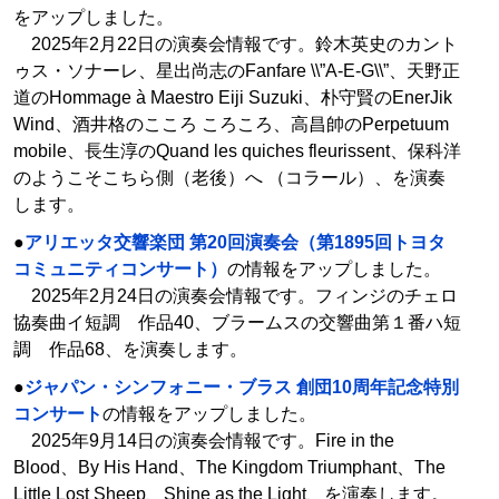
をアップしました。
2025年2月22日の演奏会情報です。鈴木英史のカント
ゥス・ソナーレ、星出尚志のFanfare \\”A-E-G\\”、天野正
道のHommage à Maestro Eiji Suzuki、朴守賢のEnerJik
Wind、酒井格のこころ ころころ、高昌帥のPerpetuum
mobile、長生淳のQuand les quiches fleurissent、保科洋
のようこそこちら側（老後）へ （コラール）、を演奏
します。
●
アリエッタ交響楽団 第20回演奏会（第1895回トヨタ
コミュニティコンサート）
の情報をアップしました。
2025年2月24日の演奏会情報です。フィンジのチェロ
協奏曲イ短調 作品40、ブラームスの交響曲第１番ハ短
調 作品68、を演奏します。
●
ジャパン・シンフォニー・ブラス 創団10周年記念特別
コンサート
の情報をアップしました。
2025年9月14日の演奏会情報です。Fire in the
Blood、By His Hand、The Kingdom Triumphant、The
Little Lost Sheep、Shine as the Light、を演奏します。