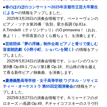
●
春のほのぼのコンサート〜2025年京都市立芸大卒業生
による〜
の情報をアップしました。
2025年3月28日の演奏会情報です。ベートーヴェンの
ピアノ・ソナタ第26番「告別」変ホ長調 Op.81a、
A.Tirindelli（ティリンデッリ）のO primavera！（おお、
春よ！）、中田喜直のさくら横ちょう、を演奏します。
●
芸術団体「夢の浮橋」制作企画 ピアノと香りで楽しむ
音楽朗読劇《小野小町、ショパンを聞く》
の情報をアッ
プしました。
2025年5月24日の演奏会情報です。ショパンのワルツ
第9番 Op.69-1 ,ワルツ第1番 Op.18、片山柊の海を越え
て香る新作ピアノ独奏曲、を演奏します。
●
慶應義塾高等学校・女子高等学校 ワグネル・ソサィエ
ティー・オーケストラ 第65回定期演奏会
の情報をアッ
プしました。
2025年3月27日の演奏会情報です。A.リャードフのポ
ロネーズ ハ長調 Op.49、P.チャイコフスキーのスラヴ行