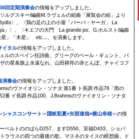
38回定期演奏会
の情報をアップしました。
ムソルグスキー/編曲M.ラヴェルの組曲「展覧会の絵」より
 Bydlo〉、〈鶏の足の上の小屋「バーバ・ヤーガ」 La
「Baba-Yaga」〉、〈キエフの大門 La grande po、G.ホルスト/編曲
星」「木星」 etc…、を演奏します。
サイタル
の情報をアップしました。
ラヴェルのスペイン狂詩曲、グリーグのペール・ギュント、バ
ザの星条旗よ永遠なれ、山田耕筰の赤とんぼ、チャイコフ
曲演奏会
の情報をアップしました。
ahmsのヴァイオリン・ソナタ 第1番 ト長調 作品78「雨の
第2番 イ長調 作品100、J.Brahmsのヴァイオリン・ソナタ
レシャスコンサート～隠岐彩夏×矢部達哉×横山幸雄～
の情
ーベルトののばらD257、ますD550、至福D433、ショパ
R.シュトラウスの四つの最後の歌、マスネのタイスの瞑想曲、ド