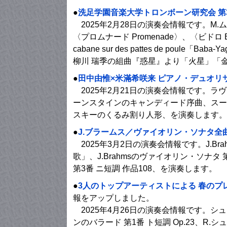
●
洗足学園音楽大学トロンボーン研究会 第
2025年2月28日の演奏会情報です。M.
〈プロムナード Promenade〉、〈ビドロ
cabane sur des pattes de poule
柳川 瑞季の組曲『惑星』より「火星」「金
●
田中由惟×米滿希咲来 ピアノ・デュオリ
2025年2月21日の演奏会情報です。
ーンスタインのキャンディード序曲、スー
スキーのくるみ割り人形、を演奏します。
●
J.ブラームス／ヴァイオリン・ソナタ全
2025年3月2日の演奏会情報です。J.Br
歌」、J.Brahmsのヴァイオリン・ソナタ 
第3番 ニ短調 作品108、を演奏します。
●
3人のトップアーティストによる 春のプ
報をアップしました。
2025年4月26日の演奏会情報です。シュ
ンのバラード 第1番 ト短調 Op.23、