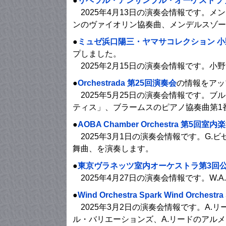
●
リベラル・アンサンブル・オーケストラ 
2025年4月13日の演奏会情報です。
ンのヴァイオリン協奏曲、メンデルスゾー
●
ミュゼ浜口陽三・ヤマサコレクション 
プしました。
2025年2月15日の演奏会情報です。小
●
Orchestrada 第25回演奏会
の情報をアッ
2025年5月25日の演奏会情報です。ブ
ティス」、ブラームスのピアノ協奏曲第1番 
●
AOBA Chamber Orchestra 第5回室
2025年3月1日の演奏会情報です。G.ビ
舞曲、を演奏します。
●
東京ヴラネッツ室内オーケストラ第3回
2025年4月27日の演奏会情報です。W
●
Wind Orchestra Spark Wind Orche
2025年3月2日の演奏会情報です。A.リ
ル・バリエーションズ、A.リードのアル