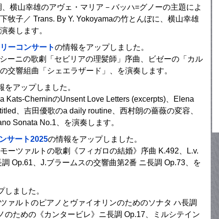
調、横山幸雄のアヴェ・マリア－バッハ=グノーの主題によ
 Trans. By Y. Yokoyamaの竹とんぼに、横山幸雄
演奏します。
ミリーコンサート
の情報をアップしました。
ロッシーニの歌劇「セビリアの理髪師」序曲、ビゼーの「カル
の交響組曲「シェエラザード」、を演奏します。
報をアップしました。
erninのUnsent Love Letters (excerpts)、Elena
QiのUntitled、吉田優歌のa daily routine、西村朗の薔薇の変容、
Piano Sonata No.1、を演奏します。
サート2025
の情報をアップしました。
モーツァルトの歌劇《フィガロの結婚》序曲 K.492、L.v.
Op.61、J.ブラームスの交響曲第2番 ニ長調 Op.73、を
プしました。
ーツァルトのピアノとヴァイオリンのためのソナタ ハ長調
ノのための《カンタービレ》ニ長調 Op.17、ミルシテイン