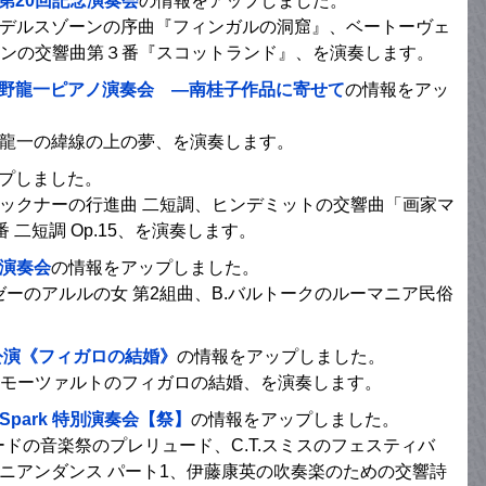
第20回記念演奏会
の情報をアップしました。
メンデルスゾーンの序曲『フィンガルの洞窟』、ベートーヴェ
ンの交響曲第３番『スコットランド』、を演奏します。
小野龍一ピアノ演奏会 ―南桂子作品に寄せて
の情報をアッ
野龍一の緯線の上の夢、を演奏します。
プしました。
ルックナーの行進曲 二短調、ヒンデミットの交響曲「画家マ
二短調 Op.15、を演奏します。
内楽演奏会
の情報をアップしました。
ゼーのアルルの女 第2組曲、B.バルトークのルーマニア民俗
公演《フィガロの結婚》
の情報をアップしました。
.A.モーツァルトのフィガロの結婚、を演奏します。
stra Spark 特別演奏会【祭】
の情報をアップしました。
ードの音楽祭のプレリュード、C.T.スミスのフェスティバ
メニアンダンス パート1、伊藤康英の吹奏楽のための交響詩