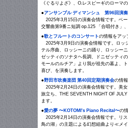
《ぐるりよざ》、O.レスピーギのローマ
●
アンサンブル ディマンシュ 第96回演
2025年3月15日の演奏会情報です。ベー
交響曲第9番ニ短調 op.125 「合唱付き
●
歌とフルートのコンサート
の情報をアッ
2025年3月9日の演奏会情報です。ロ
テル序曲、ロッシーニの踊り、ロッシーニ
ゼッティのソナタヘ長調、ドニゼッティの
モールのルチア」より我が祖先の墓よ、ト
喜び、を演奏します。
●
野田市吹奏楽団 第40回定期演奏会
の情報
2025年2月24日の演奏会情報です。美
旅立ち、THE SEVENTH NIGHT OF 
ます。
●
愛の夢 〜KOTOMI's Piano Recital〜
の
2025年2月14日の演奏会情報です。
鳥の湖」の主題による幻想組曲より≪メイ