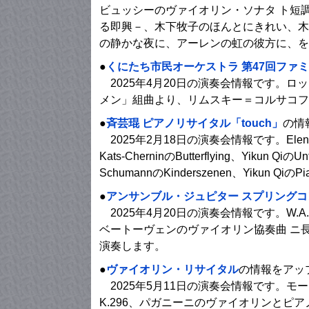
ビュッシーのヴァイオリン・ソナタ ト短
る即興－、木下牧子のほんとにきれい、木下牧子／
の静かな夜に、アーレンの虹の彼方に、を
●
くにたち市民オーケストラ 第47回ファ
2025年4月20日の演奏会情報です。
メン」組曲より、リムスキー＝コルサコフ
●
斉芸琨 ピアノリサイタル「touch」
の情
2025年2月18日の演奏会情報です。Elena Kats-Ch
Kats-CherninのButterflying、Yikun 
SchumannのKinderszenen、Yikun Qiの
●
アンサンブル・ジュピター スプリングコン
2025年4月20日の演奏会情報です。W.A.
ベートーヴェンのヴァイオリン協奏曲 ニ長調 
演奏します。
●
ヴァイオリン・リサイタル
の情報をアッ
2025年5月11日の演奏会情報です。モ
K.296、パガニーニのヴァイオリンとピア