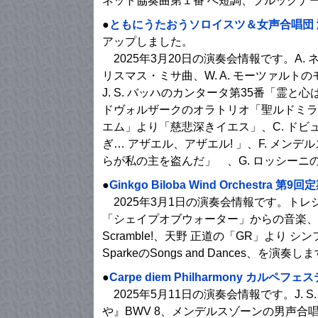
ネット協奏曲第１番 へ短調、ブルックナ
●
ともにうたおうソロイスツ＆女声合唱団 
アップしました。
2025年3月20日の演奏会情報です。A.
リスマス・ミサ曲、W. A. モーツァル
J. S. バッハのカンタータ第35番「霊
ドヴォルザークのオラトリオ「聖ルドミラ」
エム」より「慈悲深きイエス」、C. ド
ぎ… アザエル、アザエル! 」、F. メ
らが私の主を盗んだ」 、G. ロッシー
●
Ginkgo Biloba Wind Orchestra 第
2025年3月1日の演奏会情報です。トレジ
「シェイプオブウォーター」からの音楽、｢ア
Scramble!、天野 正道の「GR」より 
SparkeのSongs and Dances、を演奏し
●
Carpe diem Philharmony カルペフェ
2025年5月11日の演奏会情報です。J.
や』BWV 8、メンデルスゾーンの男声合