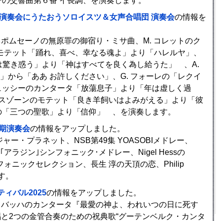
ーの交響曲第６番 イ長調、を演奏します。
演奏会にうたおうソロイスツ＆女声合唱団 演奏会
の情報を
 ネポムセーノの無原罪の御宿り・ミサ曲、M. コレットのク
トのモテット「踊れ、喜べ、幸なる魂よ」より「ハレルヤ」、
と心は驚き惑う」より「神はすべてを良く為し給うた」 、A.
から「ああ お許しください」、G. フォーレの「レクイ
ビュッシーのカンタータ「放蕩息子」より「年は虚しく過
ンデルスゾーンのモテット「良き羊飼いはよみがえる」より「彼
ニの「三つの聖歌」より「信仰」 、を演奏します。
9回定期演奏会
の情報をアップしました。
ャー・プラネット、NSB第49集 YOASOBIメドレー、
ラジン｣シンフォニック･メドレー、Nigel Hessの
シンフォニックセレクション、長生 淳の天頂の恋、Philip
ます。
スティバル2025
の情報をアップしました。
 S. バッハのカンタータ『最愛の神よ、われいつの日に死す
唱と2つの金管合奏のための祝典歌“グーテンベルク・カンタ