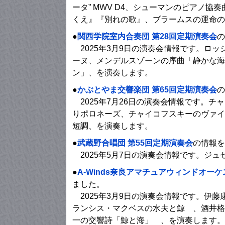
ータ” MWV D4、シューマンのピアノ協奏
くえ』『別れの歌』、ブラームスの運命の歌
●
関西学院室内合奏団 第28回定期演奏会
の
2025年3月9日の演奏会情報です。ロ
ーヌ、メンデルスゾーンの序曲「静かな海
ン」、を演奏します。
●
かぶとやま交響楽団 第65回定期演奏会
の
2025年7月26日の演奏会情報です。チャ
りポロネーズ、チャイコフスキーのヴァイ
短調、を演奏します。
●
武蔵野合唱団 第55回定期演奏会
の情報を
2025年5月7日の演奏会情報です。ジ
●
A-Winds奈良アマチュアウィンドオーケスト
ました。
2025年3月9日の演奏会情報です。伊
ランシス・マクベスの水夫と鯨 、酒井格
一の交響詩「鯨と海」 、を演奏します。