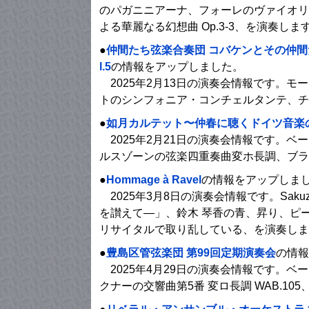
のパガニニアーナ、フォーレのヴァイオリン
よる華麗なる幻想曲 Op.3-3、を演奏しま
●
仲間たち弦楽合奏団 コバケンとその仲間たちオ
l.5
の情報をアップしました。
2025年2月13日の演奏会情報です。
トのシンフォニア・コンチェルタンテ、チ
●
如月カルテット〜仲春に聴くドイツ音楽
2025年2月21日の演奏会情報です。ベ
ルスゾーンの弦楽四重奏曲変ホ長調、ブラ
●
Hommage à Ravel
の情報をアップしま
2025年3月8日の演奏会情報です。Saku
を讃えて―」、鈴木 琴香の青、昇り、ピ
リサイタルで取り乱している、を演奏しま
●
豊島区管弦楽団 第99回定期演奏会
の情報
2025年4月29日の演奏会情報です。ベ
クナーの交響曲第5番 変ロ長調 WAB.10