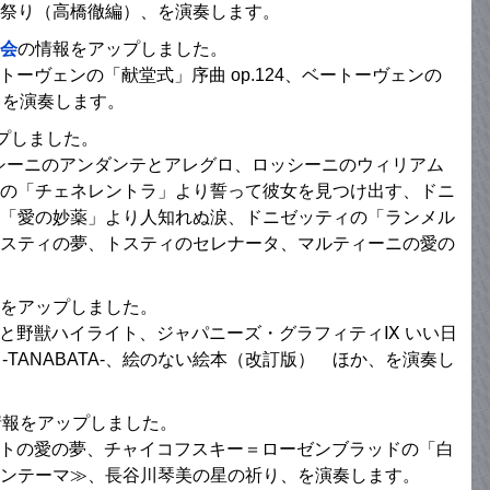
の祭り（高橋徹編）、を演奏します。
奏会
の情報をアップしました。
トーヴェンの「献堂式」序曲 op.124、ベートーヴェンの
」、を演奏します。
プしました。
ッシーニのアンダンテとアレグロ、ロッシーニのウィリアム
の「チェネレントラ」より誓って彼女を見つけ出す、ドニ
「愛の妙薬」より人知れぬ涙、ドニゼッティの「ランメル
スティの夢、トスティのセレナータ、マルティーニの愛の
をアップしました。
女と野獣ハイライト、ジャパニーズ・グラフィティⅨ いい日
JULY -TANABATA-、絵のない絵本（改訂版） ほか、を演奏し
情報をアップしました。
リストの愛の夢、チャイコフスキー＝ローゼンブラッドの「白
ンテーマ≫、長谷川琴美の星の祈り、を演奏します。