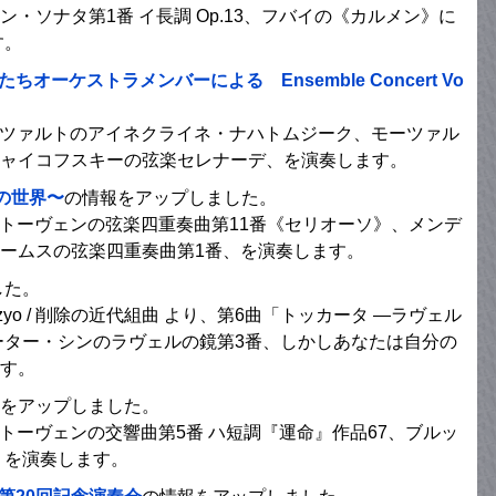
・ソナタ第1番 イ長調 Op.13、フバイの《カルメン》に
す。
ーケストラメンバーによる Ensemble Concert Vo
モーツァルトのアイネクライネ・ナハトムジーク、モーツァル
ャイコフスキーの弦楽セレナーデ、を演奏します。
の世界〜
の情報をアップしました。
ートーヴェンの弦楽四重奏曲第11番《セリオーソ》、メンデ
ームスの弦楽四重奏曲第1番、を演奏します。
した。
zyo / 削除の近代組曲 より、第6曲「トッカータ ―ラヴェル
ーター・シンのラヴェルの鏡第3番、しかしあなたは自分の
す。
をアップしました。
ートーヴェンの交響曲第5番 ハ短調『運命』作品67、ブルッ
5、を演奏します。