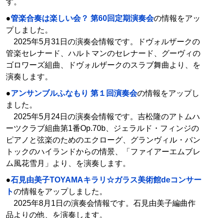
す。
●
管楽合奏は楽しい会？ 第60回定期演奏会
の情報をアッ
プしました。
2025年5月31日の演奏会情報です。ドヴォルザークの
管楽セレナード、ハルトマンのセレナード、グーヴィの
ゴロワーズ組曲、ドヴォルザークのスラブ舞曲より、を
演奏します。
●
アンサンブルふなもり 第１回演奏会
の情報をアップし
ました。
2025年5月24日の演奏会情報です。吉松隆のアトムハ
ーツクラブ組曲第1番Op.70b、ジェラルド・フィンジの
ピアノと弦楽のためのエクローグ、グランヴィル・バン
トックのハイランドからの情景、「ファイアーエムブレ
ム風花雪月」より、を演奏します。
●
石見由美子TOYAMAキラリ☆ガラス美術館deコンサー
ト
の情報をアップしました。
2025年8月1日の演奏会情報です。石見由美子編曲作
品よりの他、を演奏します。