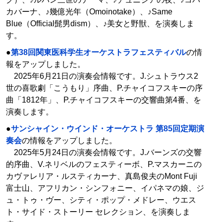
カバーナ、♪幾億光年（Omoinotake）、♪Same
Blue（Official髭男dism）、♪美女と野獣、を演奏しま
す。
●
第38回関東医科学生オーケストラフェスティバル
の情
報をアップしました。
2025年6月21日の演奏会情報です。J.シュトラウス2
世の喜歌劇「こうもり」序曲、P.チャイコフスキーの序
曲「1812年」、P.チャイコフスキーの交響曲第4番、を
演奏します。
●
サンシャイン・ウインド・オーケストラ 第85回定期演
奏会
の情報をアップしました。
2025年5月24日の演奏会情報です。J.バーンズの交響
的序曲、V.ネリベルのフェスティーボ、P.マスカーニの
カヴァレリア・ルスティカーナ、真島俊夫のMont Fuji
富士山、アフリカン・シンフォニー、イパネマの娘、ジ
ュ・トゥ・ヴー、シティ・ポップ・メドレー、ウエス
ト・サイド・ストーリー セレクション、を演奏しま