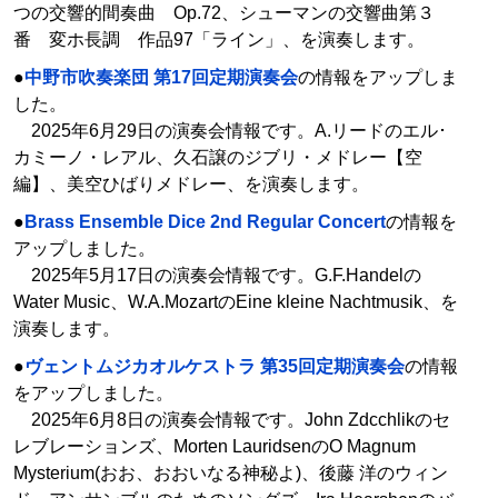
つの交響的間奏曲 Op.72、シューマンの交響曲第３
番 変ホ長調 作品97「ライン」、を演奏します。
●
中野市吹奏楽団 第17回定期演奏会
の情報をアップしま
した。
2025年6月29日の演奏会情報です。A.リードのエル･
カミーノ・レアル、久石譲のジブリ・メドレー【空
編】、美空ひばりメドレー、を演奏します。
●
Brass Ensemble Dice 2nd Regular Concert
の情報を
アップしました。
2025年5月17日の演奏会情報です。G.F.Handelの
Water Music、W.A.MozartのEine kleine Nachtmusik、を
演奏します。
●
ヴェントムジカオルケストラ 第35回定期演奏会
の情報
をアップしました。
2025年6月8日の演奏会情報です。John Zdcchlikのセ
レブレーションズ、Morten LauridsenのO Magnum
Mysterium(おお、おおいなる神秘よ)、後藤 洋のウィン