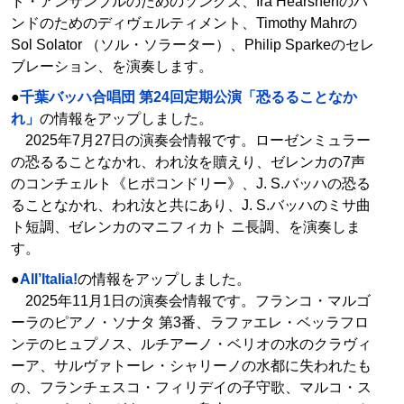
ド・アンサンブルのためのソングズ、Ira Hearshenのバ
ンドのためのディヴェルティメント、Timothy Mahrの
Sol Solator （ソル・ソラーター）、Philip Sparkeのセレ
ブレーション、を演奏します。
●
千葉バッハ合唱団 第24回定期公演「恐るることなか
れ」
の情報をアップしました。
2025年7月27日の演奏会情報です。ローゼンミュラー
の恐るることなかれ、われ汝を贖えり、ゼレンカの7声
のコンチェルト《ヒポコンドリー》、J. S.バッハの恐る
ることなかれ、われ汝と共にあり、J. S.バッハのミサ曲
ト短調、ゼレンカのマニフィカト ニ長調、を演奏しま
す。
●
All’Italia!
の情報をアップしました。
2025年11月1日の演奏会情報です。フランコ・マルゴ
ーラのピアノ・ソナタ 第3番、ラファエレ・ベッラフロ
ンテのヒュプノス、ルチアーノ・ベリオの水のクラヴィ
ーア、サルヴァトーレ・シャリーノの水都に失われたも
の、フランチェスコ・フィリデイの子守歌、マルコ・ス