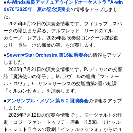
●
A-Winds奈良アマチュアウインドオーケストラ ”A-win
ds70”2025年 夏の記念演奏会
の情報をアップしまし
た。
2025年6月22日の演奏会情報です。フィリップ スパ
ークの陽はまた昇る、アルフレッド リードのエル ・
カミーノ・レアル、2025年度吹奏楽コンクール課題曲
より、長生 淳の楓葉の舞、を演奏します。
●
Seven★Star Orchestra 第16回演奏会
の情報をアップ
しました。
2025年7月21日の演奏会情報です。P. デュカスの交響
詩「魔法使いの弟子」、M. ラヴェルの組曲「マ・メー
ル・ロワ」、C. サン＝サーンスの交響曲第3番ハ短調
「オルガン付き」、を演奏します。
●
アンサンブル・メゾン 第５２回演奏会
の情報をアップ
しました。
2025年7月12日の演奏会情報です。モーツァルトの歌
劇「コジ・ファン・トゥッテ」序曲 K.588、リヒャル
ト・シュトラウスの歌劇「インテルメッツォ」からの４