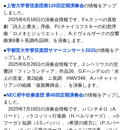
●
上智大学管弦楽団第120回定期演奏会
の情報をアップ
しました。
2025年6月18日の演奏会情報です。F.v.スッペの喜歌
劇「詩人と農夫」序曲、P.I.チャイコフスキーの幻想序
曲「ロメオとジュリエット」、A.ドヴォルザークの交響
曲第8番ト長調作品88、を演奏します。
●
宇都宮大学管弦楽団サマーコンサート2025
の情報をア
ップしました。
2025年6月28日の演奏会情報です。J.シベリウスの交
響詩「フィンランディア」作品26、G.F.ヘンデルの「水
上の音楽」第2組曲 ニ長調 HWV349、A.ハチャトゥ
リアンの組曲「仮面舞踏会」、を演奏します。
●
NEC府中吹奏楽団 第48回定期演奏会
の情報をアップし
ました。
2025年7月19日の演奏会情報です。♪パンチネロ（A.
リード）、♪ラコッツィ行進曲（H.ベルリオーズ）、♪小
フーガト短調（J.S.バッハ）、♪希望の彼方に（P.スパー
ク）、♪ルパン三世のテーマ、♪チュニジアの夜、♪コパ