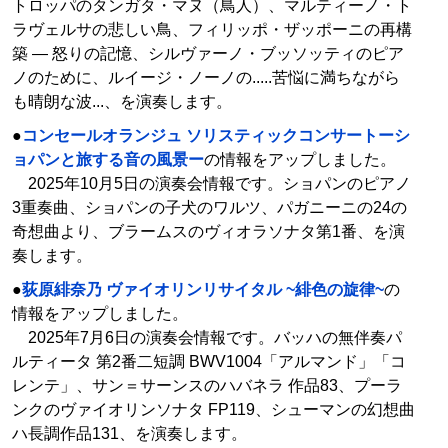
トロッパのタンガタ・マヌ（鳥人）、マルティーノ・ト
ラヴェルサの悲しい鳥、フィリッポ・ザッポーニの再構
築 ― 怒りの記憶、シルヴァーノ・ブッソッティのピア
ノのために、ルイージ・ノーノの.....苦悩に満ちながら
も晴朗な波...、を演奏します。
●
コンセールオランジュ ソリスティックコンサートーシ
ョパンと旅する音の風景ー
の情報をアップしました。
2025年10月5日の演奏会情報です。ショパンのピアノ
3重奏曲、ショパンの子犬のワルツ、パガニーニの24の
奇想曲より、ブラームスのヴィオラソナタ第1番、を演
奏します。
●
荻原緋奈乃 ヴァイオリンリサイタル ~緋色の旋律~
の
情報をアップしました。
2025年7月6日の演奏会情報です。バッハの無伴奏パ
ルティータ 第2番二短調 BWV1004「アルマンド」「コ
レンテ」、サン＝サーンスのハバネラ 作品83、プーラ
ンクのヴァイオリンソナタ FP119、シューマンの幻想曲
ハ長調作品131、を演奏します。