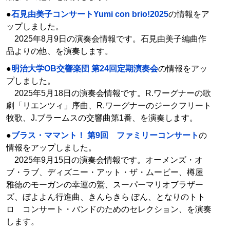
●
石見由美子コンサートYumi con brio!2025
の情報をア
ップしました。
2025年8月9日の演奏会情報です。石見由美子編曲作
品よりの他、を演奏します。
●
明治大学OB交響楽団 第24回定期演奏会
の情報をアッ
プしました。
2025年5月18日の演奏会情報です。R.ワーグナーの歌
劇「リエンツィ」序曲、R.ワーグナーのジークフリート
牧歌、J.ブラームスの交響曲第1番、を演奏します。
●
ブラス・ママント！ 第9回 ファミリーコンサート
の
情報をアップしました。
2025年9月15日の演奏会情報です。オーメンズ・オ
ブ・ラブ、ディズニー・アット・ザ・ムービー、樽屋
雅徳のモーガンの幸運の鷲、スーパーマリオブラザー
ズ、ぼよよん行進曲、きんらきら ぽん、となりのトト
ロ コンサート・バンドのためのセレクション、を演奏
します。