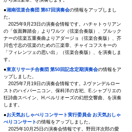
●
湘南弦楽合奏団 第67回演奏会
の情報をアップしまし
た。
2025年9月23日の演奏会情報です。ハチャトゥリアン
の「仮面舞踏会」よりワルツ（弦楽合奏版）、ブルック
ナーの弦楽五重奏曲よりアダージョ（弦楽合奏版）、芥
川也寸志の弦楽のための三楽章、チャイコフスキーの
「フィレンツェの思い出」（弦楽合奏版）、を演奏しま
す。
●
東京リサーチ合奏団 第50回記念定期演奏会
の情報をア
ップしました。
2025年7月19日の演奏会情報です。J.ヴァンデルロー
ストのハイパーニコン、保科洋の古祀、E.シャブリエの
狂詩曲スペイン、H.ベルリオーズの幻想交響曲、を演奏
します。
●
お天気おしゃべりコンサート実行委員会 お天気おしゃ
べりコンサート
の情報をアップしました。
2025年10月25日の演奏会情報です。野田洋次郎の愛