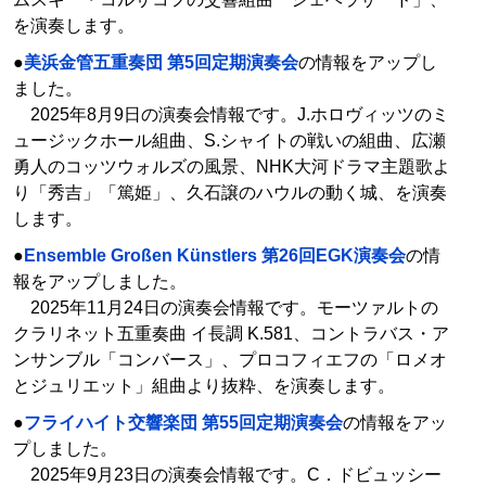
を演奏します。
●
美浜金管五重奏団 第5回定期演奏会
の情報をアップし
ました。
2025年8月9日の演奏会情報です。J.ホロヴィッツのミ
ュージックホール組曲、S.シャイトの戦いの組曲、広瀬
勇人のコッツウォルズの風景、NHK大河ドラマ主題歌よ
り「秀吉」「篤姫」、久石譲のハウルの動く城、を演奏
します。
●
Ensemble Großen Künstlers 第26回EGK演奏会
の情
報をアップしました。
2025年11月24日の演奏会情報です。モーツァルトの
クラリネット五重奏曲 イ長調 K.581、コントラバス・ア
ンサンブル「コンバース」、プロコフィエフの「ロメオ
とジュリエット」組曲より抜粋、を演奏します。
●
フライハイト交響楽団 第55回定期演奏会
の情報をアッ
プしました。
2025年9月23日の演奏会情報です。C．ドビュッシー