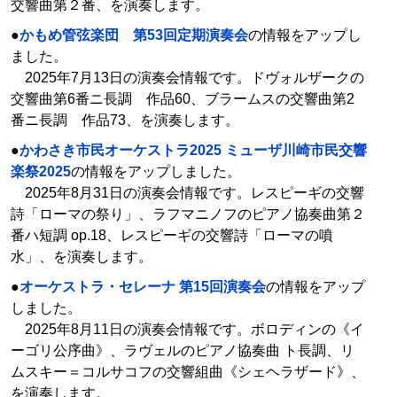
交響曲第２番、を演奏します。
●
かもめ管弦楽団 第53回定期演奏会
の情報をアップし
ました。
2025年7月13日の演奏会情報です。ドヴォルザークの
交響曲第6番ニ長調 作品60、ブラームスの交響曲第2
番ニ長調 作品73、を演奏します。
●
かわさき市民オーケストラ2025 ミューザ川崎市民交響
楽祭2025
の情報をアップしました。
2025年8月31日の演奏会情報です。レスピーギの交響
詩「ローマの祭り」、ラフマニノフのピアノ協奏曲第２
番ハ短調 op.18、レスピーギの交響詩「ローマの噴
水」、を演奏します。
●
オーケストラ・セレーナ 第15回演奏会
の情報をアップ
しました。
2025年8月11日の演奏会情報です。ボロディンの《イ
ーゴリ公序曲》、ラヴェルのピアノ協奏曲 ト長調、リ
ムスキー＝コルサコフの交響組曲《シェヘラザード》、
を演奏します。