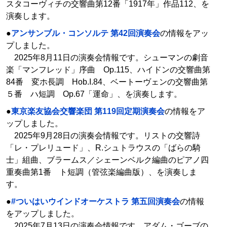
スタコーヴィチの交響曲第12番「1917年」作品112、を
演奏します。
●
アンサンブル・コンソルテ 第42回演奏会
の情報をアッ
プしました。
2025年8月11日の演奏会情報です。シューマンの劇音
楽「マンフレッド」序曲 Op.115、ハイドンの交響曲第
84番 変ホ長調 Hob.I.84、ベートーヴェンの交響曲第
５番 ハ短調 Op.67「運命」、を演奏します。
●
東京楽友協会交響楽団 第119回定期演奏会
の情報をア
ップしました。
2025年9月28日の演奏会情報です。リストの交響詩
「レ・プレリュード」、R.シュトラウスの「ばらの騎
士」組曲、ブラームス／シェーンベルク編曲のピアノ四
重奏曲第1番 ト短調（管弦楽編曲版）、を演奏しま
す。
●
#ついはいウインドオーケストラ 第五回演奏会
の情報
をアップしました。
2025年7月13日の演奏会情報です。アダム・ゴーブの