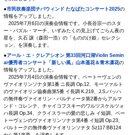
●
市民吹奏楽団チバウィンド たなばたコンサート2025
の
情報をアップしました。
2025年7月6日の演奏会情報です。小長谷宗一のスタ
ー・パズル・マーチ、いずみたくの見上げてごらん夜の
星を、久石 譲（森田一浩）の「もののけ姫」セレクシ
ョン、を演奏します。
●
アール・エ・クレアシオン 第33回河口湖Violin Semin
ar優秀者コンサート「新しい風」山本遥花＆青木凛花
の
情報をアップしました。
2025年7月4日の演奏会情報です。ベートーヴェンの
ヴァイオリンソナタ第1番 ニ長調 Op.12、モーツァルト
のヴァイオリン協奏曲第5番 イ長調 K.219、J.S.バッハ
の無伴奏ヴァイオリン・パルティータ第2番からアルマ
ンド・コレンテ、チャイコフスキーのワルツスケルツォ
ハ長調 Op.34、クライスラーの愛の悲しみ イ短調、ベー
トーヴェンのヴァイオリンソナタ第4番 イ短調 Op.23、
バルトークの無伴奏ヴァイオリンソナタ Sz117 BB124
から第1楽章、を演奏します。