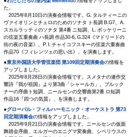
●
わたしたちの室内楽 Memento
の情報をアップしまし
た。
2025年8月10日の演奏会情報です。G. タルティーニの
ヴァイオリンとチェロのためのソナタ ト長調 B.G7、A.
スカルラッティのソナタ 第4番 ニ短調、L. ボッケリーニ
の弦楽五重奏曲 ハ長調 作品30-6, G.324《マドリードの
街の夜の音楽》、P. I. チャイコフスキーの弦楽六重奏曲
作品70《フィレンツェの思い出》、を演奏します。
●
東京外国語大学管弦楽団 第109回定期演奏会
の情報を
アップしました。
2025年8月28日の演奏会情報です。スメタナの連作交
響詩『我が祖国』より第3曲「シャールカ」、ブルック
ナーの序曲ト短調、ニールセンの交響曲第2番 ロ短調
作品16『四つの気質』、を演奏します。
●
グローバル・フィルハーモニック・オーケストラ 第73
回定期演奏会
の情報をアップしました。
2025年9月21日の演奏会情報です。ニールセンの仮面
舞踏会序曲、エルガーのエニグマ変奏曲、シベリウスの