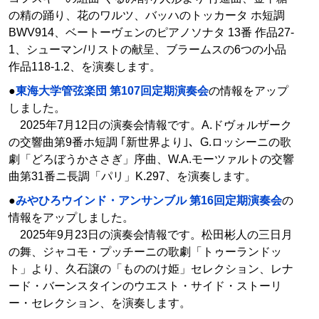
の精の踊り、花のワルツ、バッハのトッカータ ホ短調
BWV914、ベートーヴェンのピアノソナタ 13番 作品27-
1、シューマン/リストの献呈、ブラームスの6つの小品
作品118-1.2、を演奏します。
●
東海大学管弦楽団 第107回定期演奏会
の情報をアップ
しました。
2025年7月12日の演奏会情報です。A.ドヴォルザーク
の交響曲第9番ホ短調 ｢新世界より｣、G.ロッシーニの歌
劇「どろぼうかささぎ」序曲、W.A.モーツァルトの交響
曲第31番ニ長調「パリ」K.297、を演奏します。
●
みやひろウインド・アンサンブル 第16回定期演奏会
の
情報をアップしました。
2025年9月23日の演奏会情報です。松田彬人の三日月
の舞、ジャコモ・プッチーニの歌劇「トゥーランドッ
ト」より、久石譲の「もののけ姫」セレクション、レナ
ード・バーンスタインのウエスト・サイド・ストーリ
ー・セレクション、を演奏します。