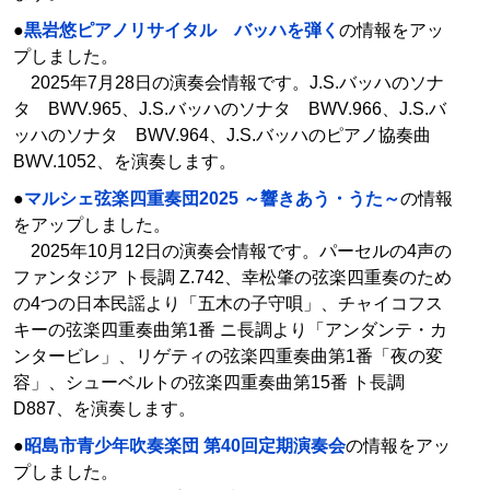
●
黒岩悠ピアノリサイタル バッハを弾く
の情報をアッ
プしました。
2025年7月28日の演奏会情報です。J.S.バッハのソナ
タ BWV.965、J.S.バッハのソナタ BWV.966、J.S.バ
ッハのソナタ BWV.964、J.S.バッハのピアノ協奏曲
BWV.1052、を演奏します。
●
マルシェ弦楽四重奏団2025 ～響きあう・うた～
の情報
をアップしました。
2025年10月12日の演奏会情報です。パーセルの4声の
ファンタジア ト長調 Z.742、幸松肇の弦楽四重奏のため
の4つの日本民謡より「五木の子守唄」、チャイコフス
キーの弦楽四重奏曲第1番 ニ長調より「アンダンテ・カ
ンタービレ」、リゲティの弦楽四重奏曲第1番「夜の変
容」、シューベルトの弦楽四重奏曲第15番 ト長調
D887、を演奏します。
●
昭島市青少年吹奏楽団 第40回定期演奏会
の情報をアッ
プしました。