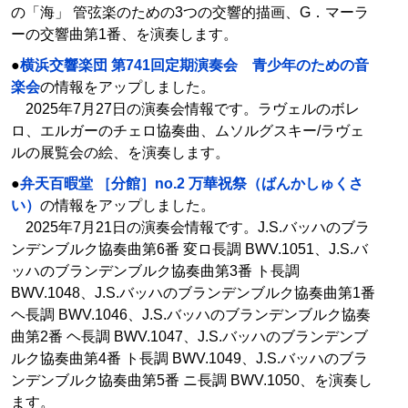
の「海」 管弦楽のための3つの交響的描画、G．マーラ
ーの交響曲第1番、を演奏します。
●
横浜交響楽団 第741回定期演奏会 青少年のための音
楽会
の情報をアップしました。
2025年7月27日の演奏会情報です。ラヴェルのボレ
ロ、エルガーのチェロ協奏曲、ムソルグスキー/ラヴェ
ルの展覧会の絵、を演奏します。
●
弁天百暇堂 ［分館］no.2 万華祝祭（ばんかしゅくさ
い）
の情報をアップしました。
2025年7月21日の演奏会情報です。J.S.バッハのブラ
ンデンブルク協奏曲第6番 変ロ長調 BWV.1051、J.S.バ
ッハのブランデンブルク協奏曲第3番 ト長調
BWV.1048、J.S.バッハのブランデンブルク協奏曲第1番
ヘ長調 BWV.1046、J.S.バッハのブランデンブルク協奏
曲第2番 ヘ長調 BWV.1047、J.S.バッハのブランデンブ
ルク協奏曲第4番 ト長調 BWV.1049、J.S.バッハのブラ
ンデンブルク協奏曲第5番 ニ長調 BWV.1050、を演奏し
ます。