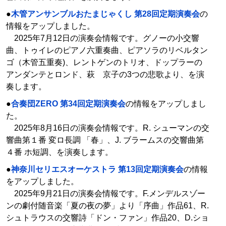
●
木管アンサンブルおたまじゃくし 第28回定期演奏会
の
情報をアップしました。
2025年7月12日の演奏会情報です。グノーの小交響
曲、トゥイレのピアノ六重奏曲、ピアソラのリベルタン
ゴ（木管五重奏)、レントゲンのトリオ、ドップラーの
アンダンテとロンド、萩 京子の3つの悲歌より、を演
奏します。
●
合奏団ZERO 第34回定期演奏会
の情報をアップしまし
た。
2025年8月16日の演奏会情報です。R. シューマンの交
響曲第１番 変ロ長調 「春」、J. ブラームスの交響曲第
４番 ホ短調、を演奏します。
●
神奈川セリエスオーケストラ 第13回定期演奏会
の情報
をアップしました。
2025年9月21日の演奏会情報です。F.メンデルスゾー
ンの劇付随音楽「夏の夜の夢」より「序曲」作品61、R.
シュトラウスの交響詩「ドン・ファン」作品20、D.ショ