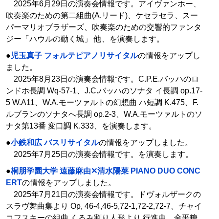
2025年6月29日の演奏会情報です。アイヴァンホー、
吹奏楽のための第二組曲(A.リード)、ケセラセラ、スー
パーマリオブラザーズ、吹奏楽のための交響的ファンタ
ジー「ハウルの動く城」 他、を演奏します。
●
児玉真子 フォルテピアノリサイタル
の情報をアップし
ました。
2025年8月23日の演奏会情報です。C.P.E.バッハのロ
ンドホ長調 Wq-57-1、J.C.バッハのソナタ イ長調 op.17-
5 W.A11、W.A.モーツァルトの幻想曲 ハ短調 K.475、F.
ルブランのソナタへ長調 op.2-3、W.A.モーツァルトのソ
ナタ第13番 変口調 K.333、を演奏します。
●
小鉄和広 バスリサイタル
の情報をアップしました。
2025年7月25日の演奏会情報です。を演奏します。
●
桐朋学園大学 遠藤麻由✕清水陽菜 PIANO DUO CONC
ERT
の情報をアップしました。
2025年7月21日の演奏会情報です。ドヴォルザークの
スラヴ舞曲集より Op, 46-4,46-5,72-1,72-2,72-7、チャイ
コフスキーの組曲 くるみ割り人形より 行進曲、金平糖