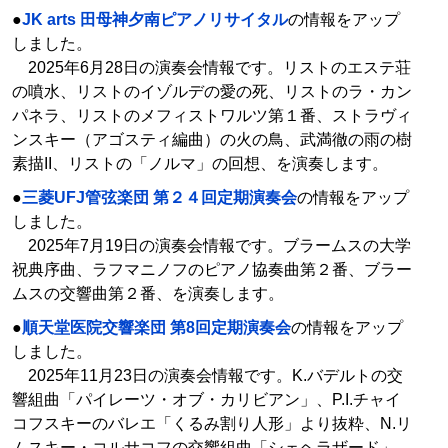
●
JK arts 田母神夕南ピアノリサイタル
の情報をアップ
しました。
2025年6月28日の演奏会情報です。リストのエステ荘
の噴水、リストのイゾルデの愛の死、リストのラ・カン
パネラ、リストのメフィストワルツ第１番、ストラヴィ
ンスキー（アゴスティ編曲）の火の鳥、武満徹の雨の樹
素描II、リストの「ノルマ」の回想、を演奏します。
●
三菱UFJ管弦楽団 第２４回定期演奏会
の情報をアップ
しました。
2025年7月19日の演奏会情報です。ブラームスの大学
祝典序曲、ラフマニノフのピアノ協奏曲第２番、ブラー
ムスの交響曲第２番、を演奏します。
●
順天堂医院交響楽団 第8回定期演奏会
の情報をアップ
しました。
2025年11月23日の演奏会情報です。K.バデルトの交
響組曲「パイレーツ・オブ・カリビアン」、P.I.チャイ
コフスキーのバレエ「くるみ割り人形」より抜粋、N.リ
ムスキー・コルサコフの交響組曲「シェヘラザード」、