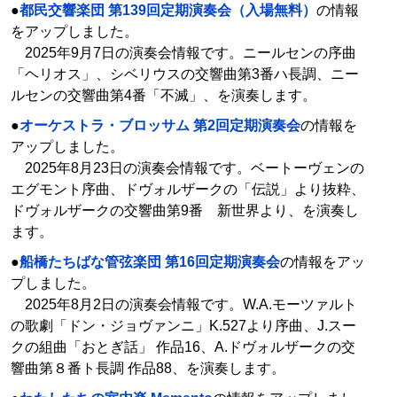
●
都民交響楽団 第139回定期演奏会（入場無料）
の情報
をアップしました。
2025年9月7日の演奏会情報です。ニールセンの序曲
「ヘリオス」、シベリウスの交響曲第3番ハ長調、ニー
ルセンの交響曲第4番「不滅」、を演奏します。
●
オーケストラ・ブロッサム 第2回定期演奏会
の情報を
アップしました。
2025年8月23日の演奏会情報です。ベートーヴェンの
エグモント序曲、ドヴォルザークの「伝説」より抜粋、
ドヴォルザークの交響曲第9番 新世界より、を演奏し
ます。
●
船橋たちばな管弦楽団 第16回定期演奏会
の情報をアッ
プしました。
2025年8月2日の演奏会情報です。W.A.モーツァルト
の歌劇「ドン・ジョヴァンニ」K.527より序曲、J.スー
クの組曲「おとぎ話」 作品16、A.ドヴォルザークの交
響曲第８番ト長調 作品88、を演奏します。