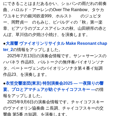
にできることはまだあるかい、ショパンの雨だれの前奏
曲、ハロルド・アーレンのOver The Rainbow、タケカ
ワユキヒデの銀河鉄道999、ホルスト のジュピタ
ー、岡野貞一 のもみじ、ビバルディの「秋」第一楽
章、ピアソラのブエノスアイレスの秋、山田耕筰の赤と
んぼ、草川信の夕焼け小焼け、を演奏します。
●
大屋響 ヴァイオリンリサイタル Make Resonant chap
ter_2
の情報をアップしました。
2025年7月13日の演奏会情報です。サン＝サーンスの
ハバネラ 作品83、バルトークの無伴奏バイオリンソナ
タ、ベートーヴェンのバイオリンソナタ第４番イ短調
作品23、を演奏します。
●
衣笠交響楽団(東京) 特別演奏会2025 ― 一夜限りの響
宴、プロとアマチュアが紡ぐチャイコフスキー ―
の情
報をアップしました。
2025年9月6日の演奏会情報です。チャイコフスキー
のヴァイオリン協奏曲 ニ長調、チャイコフスキーの交
響曲 第5番 ホ短調、を演奏します。