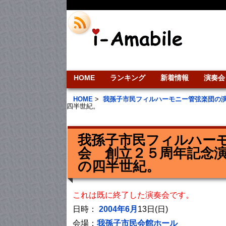
HOME
ランキング
新着情報
演奏会
HOME
>
我孫子市民フィルハーモニー管弦楽団の
四半世紀。
我孫子市民フィルハーモ
会 創立２５周年記念
の四半世紀。
これは既に終了した演奏会です。
日時：
2004年6月
13日(日)
会場：
我孫子市民会館ホール