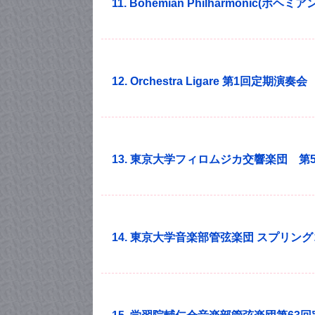
11. Bohemian Philharmonic
12. Orchestra Ligare 第1回定期演奏会
13. 東京大学フィロムジカ交響楽団 第
14. 東京大学音楽部管弦楽団 スプリング