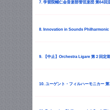
7. 学習院輔仁会音楽部管弦楽団 第64
8. Innovation in Sounds Philhar
9. 【中止】Orchestra Ligare 第２回
10. ユーゲント・フィルハーモニカー 