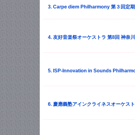
3. Carpe diem Philharmony 第３回
4. 友好音楽祭オーケストラ 第8回 神
5. ISP-Innovation in Sounds Phil
6. 慶應義塾アインクライネスオーケスト