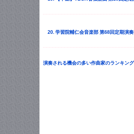
20. 学習院輔仁会音楽部 第68回定期演
演奏される機会の多い作曲家のランキング