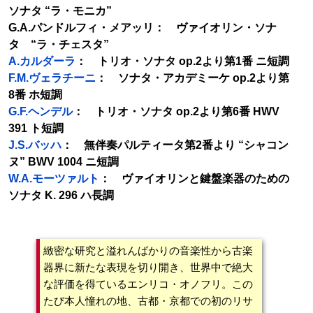
ソナタ “ラ・モニカ”
G.A.パンドルフィ・メアッリ： ヴァイオリン・ソナ
タ “ラ・チェスタ”
A.カルダーラ
： トリオ・ソナタ op.2より第1番 ニ短調
F.M.ヴェラチーニ
： ソナタ・アカデミーケ op.2より第
8番 ホ短調
G.F.ヘンデル
： トリオ・ソナタ op.2より第6番 HWV
391 ト短調
J.S.バッハ
： 無伴奏パルティータ第2番より “シャコン
ヌ” BWV 1004 ニ短調
W.A.モーツァルト
： ヴァイオリンと鍵盤楽器のための
ソナタ K. 296 ハ長調
緻密な研究と溢れんばかりの音楽性から古楽
器界に新たな表現を切り開き、世界中で絶大
な評価を得ているエンリコ・オノフリ。この
たび本人憧れの地、古都・京都での初のリサ