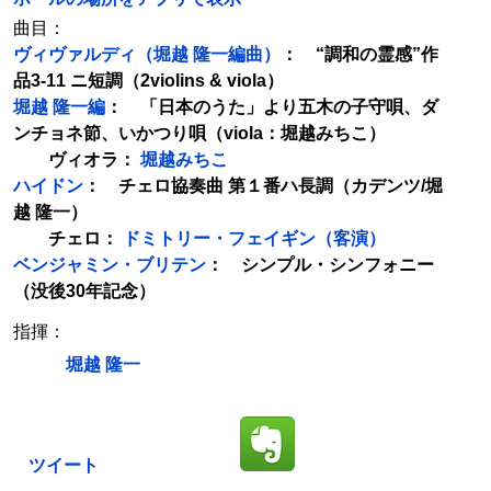
曲目：
ヴィヴァルディ（堀越 隆一編曲）
： “調和の霊感”作
品3-11 ニ短調（2violins & viola）
堀越 隆一編
： 「日本のうた」より五木の子守唄、ダ
ンチョネ節、いかつり唄（viola：堀越みちこ）
ヴィオラ：
堀越みちこ
ハイドン
： チェロ協奏曲 第１番ハ長調（カデンツ/堀
越 隆一）
チェロ：
ドミトリー・フェイギン（客演）
ベンジャミン・ブリテン
： シンプル・シンフォニー
（没後30年記念）
指揮：
堀越 隆一
ツイート