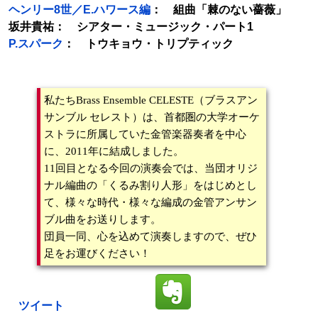
ヘンリー8世／E.ハワース編
： 組曲「棘のない薔薇」
坂井貴祐： シアター・ミュージック・パート1
P.スパーク
： トウキョウ・トリプティック
私たちBrass Ensemble CELESTE（ブラスアン
サンブル セレスト）は、首都圏の大学オーケ
ストラに所属していた金管楽器奏者を中心
に、2011年に結成しました。
11回目となる今回の演奏会では、当団オリジ
ナル編曲の「くるみ割り人形」をはじめとし
て、様々な時代・様々な編成の金管アンサン
ブル曲をお送りします。
団員一同、心を込めて演奏しますので、ぜひ
足をお運びください！
ツイート