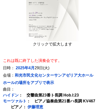
クリックで拡大します
これは既に終了した演奏会です。
日時：
2025年4月
29日(火)
会場：
和光市民文化センターサンアゼリア大ホール
ホールの場所をアプリで表示
曲目：
ハイドン
： 交響曲第23番ト長調 Hob.I:23
モーツァルト
： ピアノ協奏曲第21番ハ長調 KV467
ピアノ：
伊藤理恵