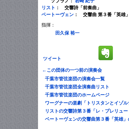
ソプラノ：
岩崎 紀子
リスト
： 交響詩「前奏曲」
ベートーヴェン
： 交響曲 第３番「英雄」 
指揮：
田久保 裕一
ツイート
←この団体の一つ前の演奏会
千葉市管弦楽団の演奏会一覧
千葉市管弦楽団全演奏曲リスト
千葉市管弦楽団のホームページ
ワーグナーの楽劇「トリスタンとイゾル
リストの交響詩第３番「レ・プレリュー
ベートーヴェンの交響曲第３番「英雄」