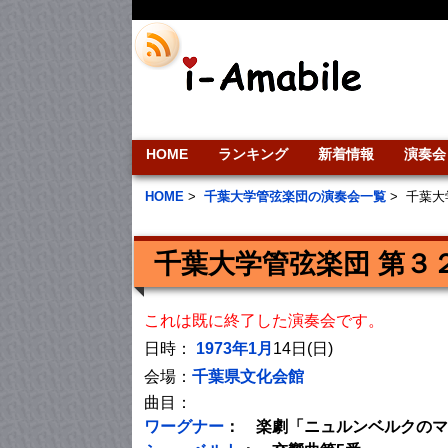
HOME
ランキング
新着情報
演奏会
HOME
>
千葉大学管弦楽団の演奏会一覧
>
千葉大
千葉大学管弦楽団 第３
これは既に終了した演奏会です。
日時：
1973年1月
14日(日)
会場：
千葉県文化会館
曲目：
ワーグナー
： 楽劇「ニュルンベルクのマ