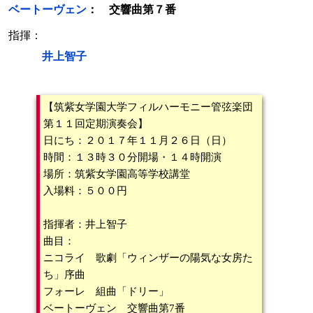
ベートーヴェン
： 交響曲第７番
指揮：
井上智子
【筑紫女学園大学フィルハーモニー管弦楽団
第１１回定期演奏会】
日にち：２０１７年１１月２６日（日）
時間：１３時３０分開場・１４時開演
場所：筑紫女学園高等学校講堂
入場料：５００円
指揮者：井上智子
曲目：
ニコライ 歌劇「ウィンザーの陽気な女房た
ち」序曲
フォーレ 組曲「ドリー」
ベートーヴェン 交響曲第7番