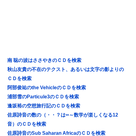
南 聡の波はささやきのＣＤを検索
秋山友貴の不在のテクスト、あるいは文字の影よりの
ＣＤを検索
阿部俊祐のthe VehicleのＣＤを検索
浦部雪のParticule3のＣＤを検索
逢坂裕の空想旅行記のＣＤを検索
佐原詩音の数の（・・？は∞～数学が楽しくなる12
音）のＣＤを検索
佐原詩音のSub Saharan AfricaのＣＤを検索