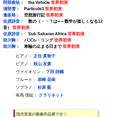
阿部俊祐
： the Vehicle
世界初演
浦部雪
： Particule3
世界初演
逢坂裕
： 空想旅行記
世界初演
佐原詩音
： 数の（・・？は∞～数学が楽しくなる12
音）
世界初演
佐原詩音
： Sub Saharan Africa
世界初演
助川舞
： パズル・リング
世界初演
助川舞
： 車輪の止まる日まで
世界初演
ピアノ：
正住 真智子
ピアノ：
秋山 友貴
ヴァイオリン：
下田 詩織
フルート：
岩崎 花保
ソプラノ：
杉原 藍
有馬 理絵：
クラリネット
現代音楽の新曲作品展です！