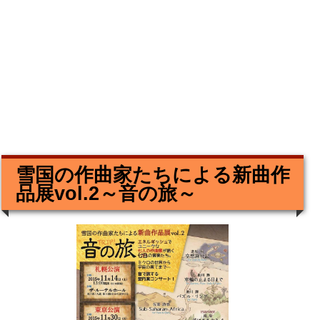
雪国の作曲家たちによる新曲作
品展vol.2～音の旅～