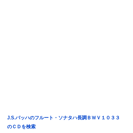
J.S.バッハのフルート・ソナタハ長調ＢＷＶ１０３３
のＣＤを検索