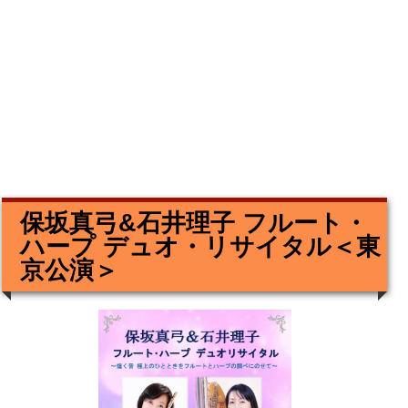
保坂真弓&石井理子 フルート・
ハープ デュオ・リサイタル＜東
京公演＞