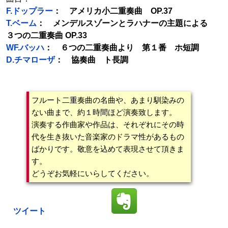
F.ドップラー
： アメリカ小二重奏曲 OP.37
T.ベーム
： メンデルスゾーンとラハナーの主題による
３つの二重奏曲 OP.33
WF.バッハ
： ６つの二重奏曲より 第１番 ホ短調
D.チマローザ
： 協奏曲 ト長調
フルート二重奏曲の名曲や、あまり馴染みの
ない曲まで、約１時間ほど演奏致します。
演奏する作曲家や作品は、それぞれにその時
代を生き抜いた音楽家のドラマ性があるもの
ばかりです。敬意を込めて表現させて頂きま
す。
どうぞお気軽にいらしてください。
ツイート