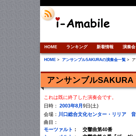
HOME
ランキング
新着情報
演奏会
HOME
>
アンサンブルSAKURAの演奏会一覧
>
ア
アンサンブルSAKURA
これは既に終了した演奏会です。
日時：
2003年8月
9日(土)
会場：
川口総合文化センター・リリア 音
曲目：
モーツァルト
： 交響曲第40番