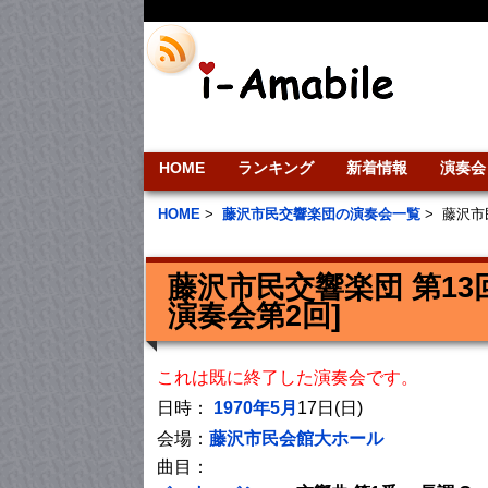
HOME
ランキング
新着情報
演奏会
HOME
>
藤沢市民交響楽団の演奏会一覧
>
藤沢市
藤沢市民交響楽団 第1
演奏会第2回]
これは既に終了した演奏会です。
日時：
1970年5月
17日(日)
会場：
藤沢市民会館大ホール
曲目：