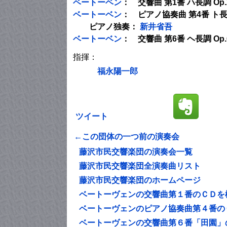
ベートーベン
： 交響曲 第1番 ハ長調 Op.
ベートーベン
： ピアノ協奏曲 第4番 ト長調
ピアノ独奏：
新井省吾
ベートーベン
： 交響曲 第6番 ヘ長調 Op
指揮：
福永陽一郎
ツイート
←この団体の一つ前の演奏会
藤沢市民交響楽団の演奏会一覧
藤沢市民交響楽団全演奏曲リスト
藤沢市民交響楽団のホームページ
ベートーヴェンの交響曲第１番のＣＤを
ベートーヴェンのピアノ協奏曲第４番の
ベートーヴェンの交響曲第６番「田園」