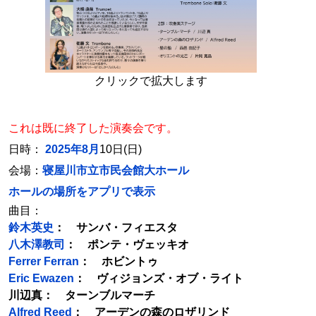
クリックで拡大します
これは既に終了した演奏会です。
日時：
2025年8月
10日(日)
会場：
寝屋川市立市民会館大ホール
ホールの場所をアプリで表示
曲目：
鈴木英史
： サンバ・フィエスタ
八木澤教司
： ポンテ・ヴェッキオ
Ferrer Ferran
： ホビントゥ
Eric Ewazen
： ヴィジョンズ・オブ・ライト
川辺真： ターンブルマーチ
Alfred Reed
： アーデンの森のロザリンド