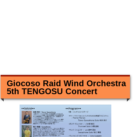
Giocoso Raid Wind Orchestra
5th TENGOSU Concert