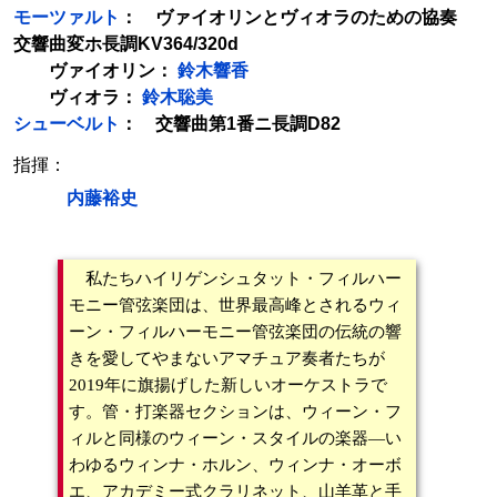
モーツァルト
： ヴァイオリンとヴィオラのための協奏
交響曲変ホ長調KV364/320d
ヴァイオリン：
鈴木響香
ヴィオラ：
鈴木聡美
シューベルト
： 交響曲第1番ニ長調D82
指揮：
内藤裕史
私たちハイリゲンシュタット・フィルハー
モニー管弦楽団は、世界最高峰とされるウィ
ーン・フィルハーモニー管弦楽団の伝統の響
きを愛してやまないアマチュア奏者たちが
2019年に旗揚げした新しいオーケストラで
す。管・打楽器セクションは、ウィーン・フ
ィルと同様のウィーン・スタイルの楽器―い
わゆるウィンナ・ホルン、ウィンナ・オーボ
エ、アカデミー式クラリネット、山羊革と手