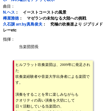
曲目：
N.ヘス
： イーストコーストの風景
樽屋雅徳
： マゼランの未知なる大陸への挑戦
久石譲 arr.by真島俊夫
： 究極の吹奏楽より ジブリメド
レーetc
指揮：
当楽団団長
ヒルフラット吹奏楽団は、2009年に発足され
た
吹奏楽経験者や音楽大学出身者による楽団で
す。
演奏をすることを常に楽しみながらも
クオリティの高い演奏を大切にして
日々活動している当楽団の、