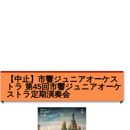
【中止】市響ジュニアオーケス
トラ 第45回市響ジュニアオーケ
ストラ定期演奏会