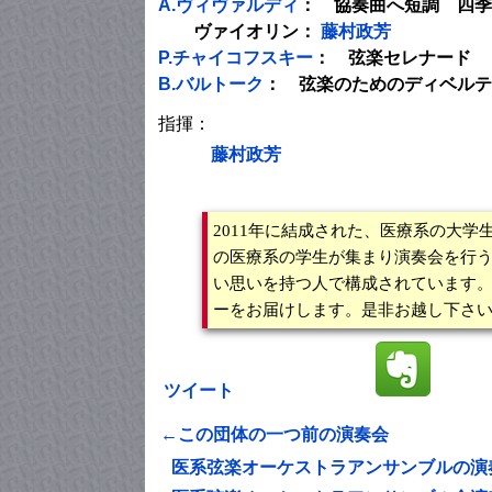
A.ヴィヴァルディ
： 協奏曲へ短調 四季
ヴァイオリン：
藤村政芳
P.チャイコフスキー
： 弦楽セレナード
B.バルトーク
： 弦楽のためのディベルテ
指揮：
藤村政芳
2011年に結成された、医療系の大
の医療系の学生が集まり演奏会を行う
い思いを持つ人で構成されています
ーをお届けします。是非お越し下さ
ツイート
←この団体の一つ前の演奏会
医系弦楽オーケストラアンサンブルの演