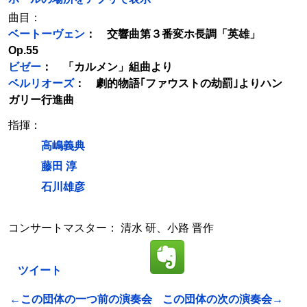
曲目：
ベートーヴェン
： 交響曲第３番変ホ長調「英雄」
Op.55
ビゼー
： 「カルメン」組曲より
ベルリオーズ
： 劇的物語｢ファウストの劫罰｣よりハン
ガリー行進曲
指揮：
高嶋義典
藤田 淳
石川雄彦
コンサートマスター： 清水 研、小路 晋作
ツイート
←この団体の一つ前の演奏会
この団体の次の演奏会→