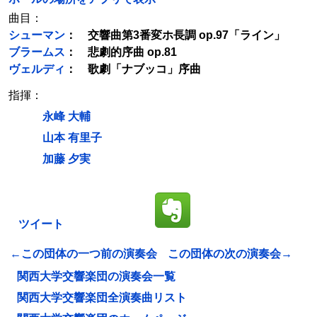
曲目：
シューマン
： 交響曲第3番変ホ長調 op.97「ライン」
ブラームス
： 悲劇的序曲 op.81
ヴェルディ
： 歌劇「ナブッコ」序曲
指揮：
永峰 大輔
山本 有里子
加藤 夕実
ツイート
←この団体の一つ前の演奏会
この団体の次の演奏会→
関西大学交響楽団の演奏会一覧
関西大学交響楽団全演奏曲リスト