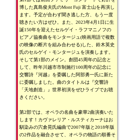
博した真島俊夫氏のMont Fuji 富士山を再演し
ます。予定が合わず聞き逃した方、もう一度
聴きたい方はぜひ。また、2023年4月1日に生
誕150年を迎えたセルゲイ・ラフマニノフの
ピアノ協奏曲をモンタージュ(映画用語で複数
の映像の断片を組み合わせる)した、鈴木英史
氏のセルゲイ・モンタージュを演奏します。
そして第1部のメイン。創団45周年の記念と
して、昨年川越市市制施行100周年の記念に
交響詩『河越』を委嘱した阿部勇一氏に新た
に委嘱しました。曲のタイトルは『交響詩
「天地創造」』世界初演をぜひライブでお聴
きください。
第2部では、オペラの名曲を豪華2曲演奏いた
します！カヴァレリア・ルスティカーナはお
馴染みの宍倉晃氏編曲で2007年版と2018年版
の2作品を融合させて、オペラの物語の順番そ