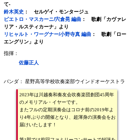
て-
鈴木英史
： セルゲイ・モンタージュ
ピエトロ・マスカーニ/宍倉晃 編曲
： 歌劇「カヴァレ
リア・ルスティカーナ」より
リヒャルト・ワーグナー/小野寺真 編曲
： 歌劇「ロー
エングリン」より
指揮：
佐藤正人
バンダ： 星野高等学校吹奏楽部ウインドオーケストラ
2023年は川越奏和奏友会吹奏楽団創団45周年
のメモリアル・イヤーです。
またフルの定期演奏会はコロナ前の2019年よ
り4年ぶりの開催となり、超渾身の演奏会をお
届けいたします！
第1部では前回ファミリーコンサートで好評を