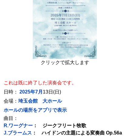
クリックで拡大します
これは既に終了した演奏会です。
日時：
2025年7月
13日(日)
会場：
埼玉会館 大ホール
ホールの場所をアプリで表示
曲目：
R.ワーグナー
： ジークフリート牧歌
J.ブラームス
： ハイドンの主題による変奏曲 Op.56a