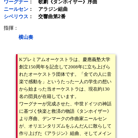
ワーグナー
： 歌劇《タンホイザー》序曲
ニールセン
： アラジン組曲
シベリウス
： 交響曲第2番
指揮：
横山奏
Kプレミアムオーケストラは、慶應義塾大学
創立150周年を記念して2008年に立ち上げら
れたオーケストラ団体です。「全ての人に音
楽で感動を」というたった一人の学生の想い
から始まった当オーケストラは、現在約130
名の団員が在籍しています。
ワーグナーが完成させた、中世ドイツの神話
に基づく快楽と救済の物語《タンホイザー》
より序曲、デンマークの作曲家ニールセン
が、オリエンタリズムをふんだんに散らして
作り上げた《アラジン》組曲、そしてメイン