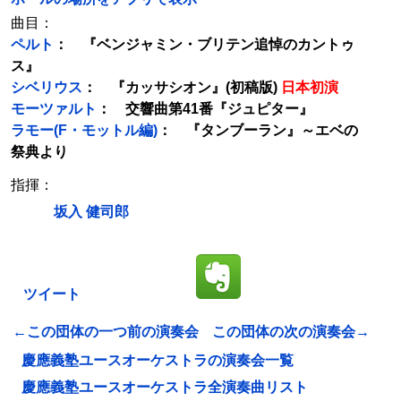
曲目：
ペルト
： 『ベンジャミン・ブリテン追悼のカントゥ
ス』
シベリウス
： 『カッサシオン』(初稿版)
日本初演
モーツァルト
： 交響曲第41番『ジュピター』
ラモー(F・モットル編)
： 『タンブーラン』～エベの
祭典より
指揮：
坂入 健司郎
ツイート
←この団体の一つ前の演奏会
この団体の次の演奏会→
慶應義塾ユースオーケストラの演奏会一覧
慶應義塾ユースオーケストラ全演奏曲リスト