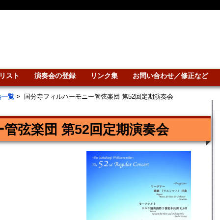
リスト
演奏会の登録
リンク集
お問い合わせ／修正など
会一覧
>
国分寺フィルハーモニー管弦楽団 第52回定期演奏会
管弦楽団 第52回定期演奏会