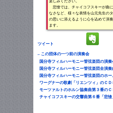
楽しみください。
悲愴では、チャイコフスキーが曲に
なさなど、様々な表情を山元先生の
の思いに添えるように心を込めて演
ます。
ツイート
←この団体の一つ前の演奏会
国分寺フィルハーモニー管弦楽団の演奏
国分寺フィルハーモニー管弦楽団全演奏
国分寺フィルハーモニー管弦楽団のホー
ワーグナーの歌劇「リエンツィ」のＣＤ
モーツァルトのホルン協奏曲第３番のＣ
チャイコフスキーの交響曲第６番「悲愴