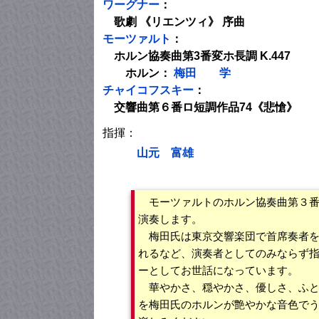
ワーグナー
：
歌劇 《リエンツィ》 序曲
モーツァルト
：
ホルン協奏曲第3番変ホ長調 K.447
ホルン：
梅田 学
チャイコフスキー
：
交響曲第６番ロ短調作品74《悲愴》
指揮：
山元 富雄
モーツァルトのホルン協奏曲第３番
演奏します。
梅田氏は東京交響楽団で首席奏者を
れるなど、演奏者としてのみならず
ーとしてお世話になっています。
華やかさ、穏やかさ、優しさ、ふと
を梅田氏のホルンが艶やかな音色で