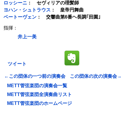
ロッシーニ
： セヴィリアの理髪師
ヨハン・シュトラウス
： 皇帝円舞曲
ベートーヴェン
： 交響曲第6番ヘ長調｢田園｣
指揮：
井上一美
ツイート
←この団体の一つ前の演奏会
この団体の次の演奏会→
METT管弦楽団の演奏会一覧
METT管弦楽団全演奏曲リスト
METT管弦楽団のホームページ