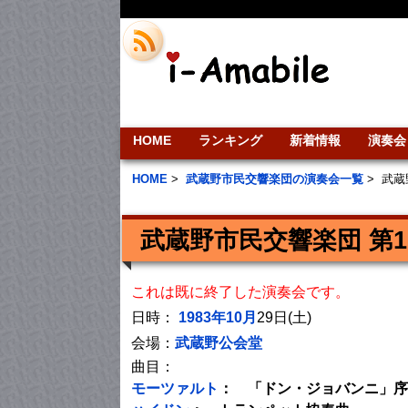
HOME
ランキング
新着情報
演奏会
HOME
>
武蔵野市民交響楽団の演奏会一覧
>
武蔵
武蔵野市民交響楽団 第
これは既に終了した演奏会です。
日時：
1983年10月
29日(土)
会場：
武蔵野公会堂
曲目：
モーツァルト
： 「ドン・ジョバンニ」序