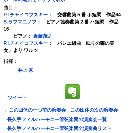
曲目：
P.I.チャイコフスキー
： 交響曲第５番 ホ短調 作品64
S.ラフマニノフ
： ピアノ協奏曲第２番 ハ短調 作品
16
ピアノ：
近藤茂之
P.I.チャイコフスキー
： バレエ組曲「眠りの森の美
女」より ワルツ
指揮：
井上 京
ツイート
←この団体の一つ前の演奏会
この団体の次の演奏会→
長久手フィルハーモニー管弦楽団の演奏会一覧
長久手フィルハーモニー管弦楽団全演奏曲リスト