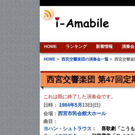
HOME
ランキング
新着情報
演奏会
HOME
>
西宮交響楽団の演奏会一覧
>
西宮交響楽
西宮交響楽団 第47回定
これは既に終了した演奏会です。
日時：
1984年5月
13日(日)
会場：
西宮市民会館大ホール
曲目：
ヨハン・シュトラウス
： 喜歌劇「こうも