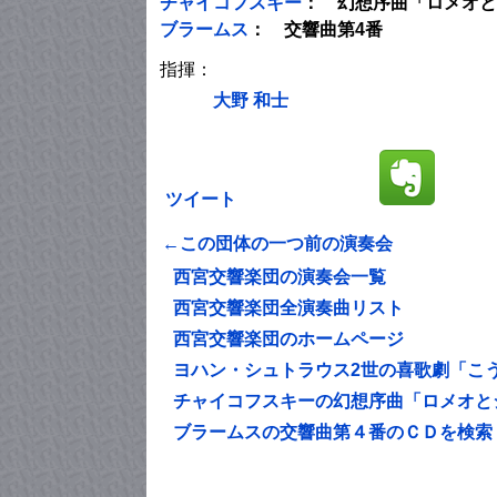
チャイコフスキー
： 幻想序曲「ロメオと
ブラームス
： 交響曲第4番
指揮：
大野 和士
ツイート
←この団体の一つ前の演奏会
西宮交響楽団の演奏会一覧
西宮交響楽団全演奏曲リスト
西宮交響楽団のホームページ
ヨハン・シュトラウス2世の喜歌劇「こ
チャイコフスキーの幻想序曲「ロメオと
ブラームスの交響曲第４番のＣＤを検索