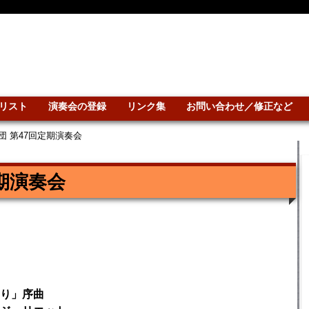
リスト
演奏会の登録
リンク集
お問い合わせ／修正など
団 第47回定期演奏会
期演奏会
り」序曲