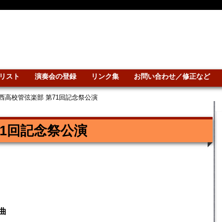
リスト
演奏会の登録
リンク集
お問い合わせ／修正など
西高校管弦楽部 第71回記念祭公演
71回記念祭公演
曲