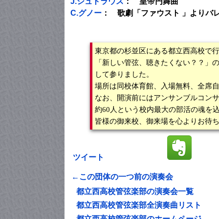
J.シュトラウス
： 皇帝円舞曲
C.グノー
： 歌劇「ファウスト 」よりバ
東京都の杉並区にある都立西高校で
「新しい管弦、聴きたくない？？」
して参りました。
場所は同校体育館、入場無料、全席
なお、開演前にはアンサンブルコン
約60人という校内最大の部活の魂を
皆様の御来校、御来場を心よりお待
ツイート
←この団体の一つ前の演奏会
都立西高校管弦楽部の演奏会一覧
都立西高校管弦楽部全演奏曲リスト
都立西高校管弦楽部のホームページ