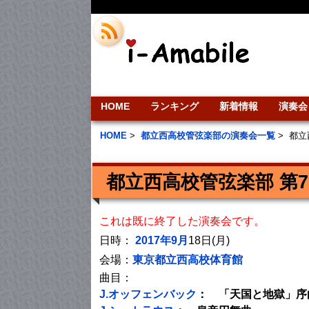
HOME
ランキング
新着情報
演奏会
HOME
>
都立西高校管弦楽部の演奏会一覧
>
都立
都立西高校管弦楽部 第
これは既に終了した演奏会です。
日時：
2017年9月
18日(月)
会場：
東京都立西高校体育館
曲目：
J.オッフェンバック
： 「天国と地獄」序