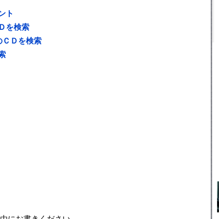
ント
Ｄを検索
のＣＤを検索
索
由にお書きください。