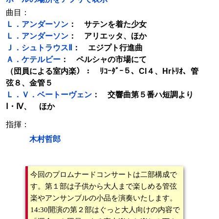
曲目：
Ｌ．アンダーソン
： サテンを着た少女
Ｌ．アンダーソン
： アリエッタ、ほか
Ｊ．シュトラウスⅡ
： エジプト行進曲
Ａ．ケテルビー
： ペルシャの市場にて
（団員による室内楽）： ﾘｺｰﾀﾞｰ５、Cl４、Hrﾄﾘｵ、管
弦８、金管５
Ｌ．Ｖ．ベートーヴェン
： 交響曲第５番ハ短調より
Ⅰ・Ⅳ、 ほか
指揮：
木村哲郎
今回のプロムナードコンサートは二部構成で
す。第１部は子供から大人まで楽しめる管弦
楽やアンサンブルの小品を演奏いたします。
14:30開演の第２部はぐっと大人向けの内容で