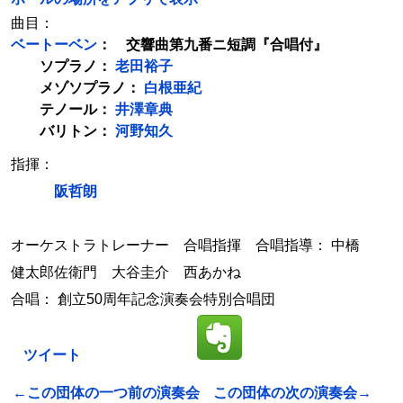
曲目：
ベートーベン
： 交響曲第九番ニ短調『合唱付』
ソプラノ：
老田裕子
メゾソプラノ：
白根亜紀
テノール：
井澤章典
バリトン：
河野知久
指揮：
阪哲朗
オーケストラトレーナー 合唱指揮 合唱指導： 中橋
健太郎佐衛門 大谷圭介 西あかね
合唱： 創立50周年記念演奏会特別合唱団
ツイート
←この団体の一つ前の演奏会
この団体の次の演奏会→