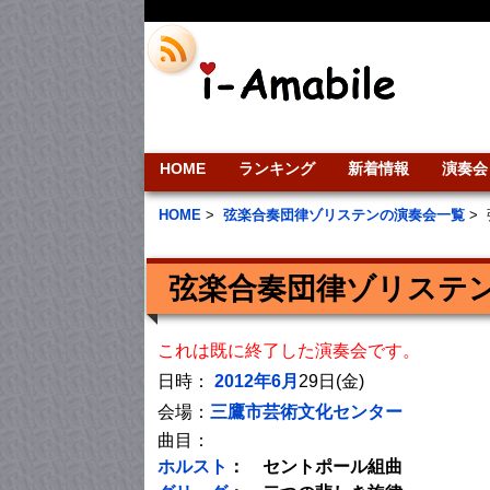
HOME
ランキング
新着情報
演奏会
HOME
>
弦楽合奏団律ゾリステンの演奏会一覧
>
弦楽合奏団律ゾリステン
これは既に終了した演奏会です。
日時：
2012年6月
29日(金)
会場：
三鷹市芸術文化センター
曲目：
ホルスト
： セントポール組曲