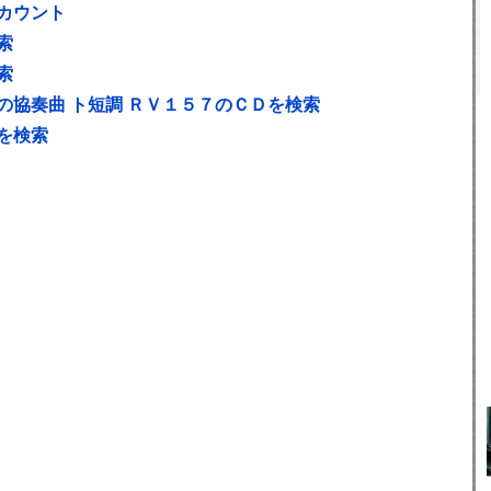
カウント
索
索
協奏曲 ト短調 ＲＶ１５７のＣＤを検索
を検索