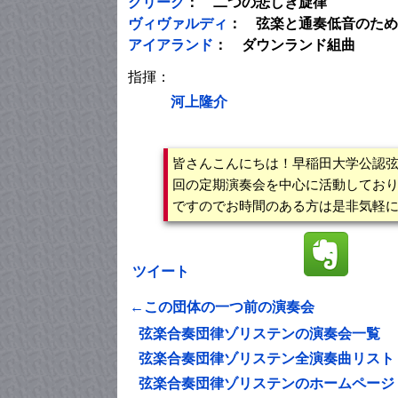
グリーグ
： 二つの悲しき旋律
ヴィヴァルディ
： 弦楽と通奏低音のため
アイアランド
： ダウンランド組曲
指揮：
河上隆介
皆さんこんにちは！早稲田大学公認
回の定期演奏会を中心に活動してお
ですのでお時間のある方は是非気軽
ツイート
←この団体の一つ前の演奏会
弦楽合奏団律ゾリステンの演奏会一覧
弦楽合奏団律ゾリステン全演奏曲リスト
弦楽合奏団律ゾリステンのホームページ