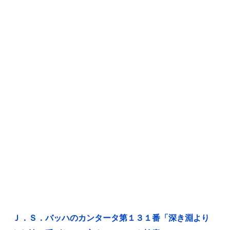
Ｊ．Ｓ．バッハのカンタータ第１３１番「深き淵より