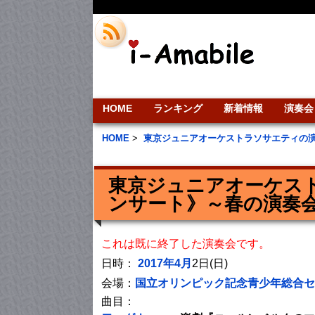
HOME
ランキング
新着情報
演奏会
HOME
>
東京ジュニアオーケストラソサエティの
東京ジュニアオーケス
ンサート》～春の演奏
これは既に終了した演奏会です。
日時：
2017年4月
2日(日)
会場：
国立オリンピック記念青少年総合セ
曲目：