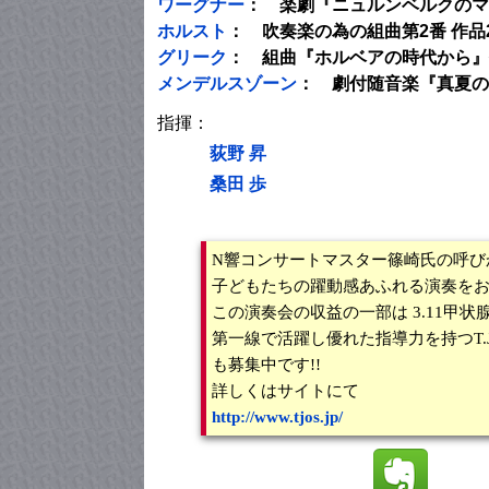
ワーグナー
： 楽劇『ニュルンベルクのマ
ホルスト
： 吹奏楽の為の組曲第2番 作品2
グリーク
： 組曲『ホルベアの時代から』
メンデルスゾーン
： 劇付随音楽『真夏の
指揮：
荻野 昇
桑田 歩
N響コンサートマスター篠崎氏の呼び
子どもたちの躍動感あふれる演奏を
この演奏会の収益の一部は 3.11甲
第一線で活躍し優れた指導力を持つT.
も募集中です!!
詳しくはサイトにて
http://www.tjos.jp/