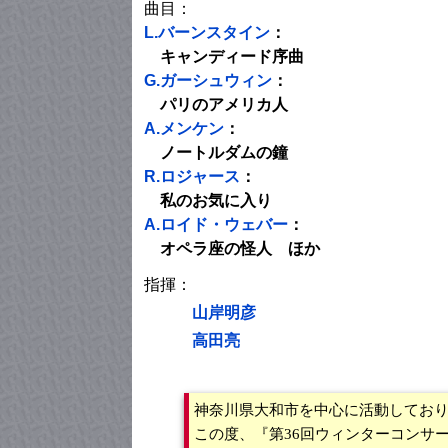
曲目：
L.バーンスタイン
：
キャンディード序曲
G.ガーシュウィン
：
パリのアメリカ人
A.メンケン
：
ノートルダムの鐘
R.ロジャース
：
私のお気に入り
A.ロイド・ウェバー
：
オペラ座の怪人 ほか
指揮：
山岸明彦
高田亮
神奈川県大和市を中心に活動してお
この度、『第36回ウィンターコンサ