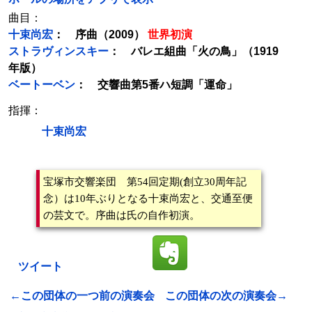
曲目：
十束尚宏
： 序曲（2009）
世界初演
ストラヴィンスキー
： バレエ組曲「火の鳥」（1919
年版）
ベートーベン
： 交響曲第5番ハ短調「運命」
指揮：
十束尚宏
宝塚市交響楽団 第54回定期(創立30周年記
念）は10年ぶりとなる十束尚宏と、交通至便
の芸文で。序曲は氏の自作初演。
ツイート
←この団体の一つ前の演奏会
この団体の次の演奏会→