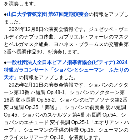
を演奏します。
●
山口大学管弦楽団 第67回定期演奏会
の情報をアップし
ました。
2024年12月8日の演奏会情報です。ジュゼッペ・ヴェ
ルディのナブッコ序曲、ガブリエル・フォーレのマスク
とベルガマスク組曲、ヨハネス・ブラームスの交響曲第
3番ヘ長調作品90、を演奏します。
●
一般社団法人全日本ピアノ指導者協会(ピティナ) 2024
特級ガラコンサート「ショパンとシューマン ふたりの
天才」
の情報をアップしました。
2025年2月11日の演奏会情報です。ショパンのノクタ
ーン第13番 ハ短調 Op.48-1、ショパンのノクターン第
16番 変ホ長調 Op.55-2、ショパンのピアノソナタ第2番
変ロ短調 Op.35 「葬送」、ショパンの前奏曲 嬰ハ短調
Op.45、ショパンのスケルツォ第4番 ホ長調 Op.54、シ
ョパンのエチュード 変イ長調 Op.25-1「エオリアン・ハ
ープ」、シューマンの子供の情景 Op.15、シューマンの
クライスレリアーナ Op.16、を演奏します。