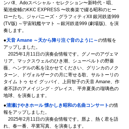
ンバⅡ、Adoスペシャル・セレクション〜新時代・唱、
菊池俊輔のKKC EXPRESS 〜吹奏楽で綴る昭和のヒー
ローたち、ジャパニーズ・グラフィティXII 銀河鉄道999
(TV版) ～宇宙戦艦ヤマト ～銀河鉄道999 (劇場版)、を演
奏します。
●
天音 Amane ～天から降り注ぐ音のように～
の情報を
アップしました。
2025年1月11日の演奏会情報です。グノーのアヴェマ
リア、マックスウェルのひき潮、シューベルトの野薔
薇、ヘンデルの私を泣かせてください、グリンカのノク
ターン、ドヴォルザークの月に寄せる歌、サルトーリの
タイム トゥ セイ グッバイ、上田智子の天音 Amane、作
者不詳のアメイジング・グレイス、平井夏美の瑠璃色の
地球、を演奏します。
●
清瀬けやきホール 懐かしき昭和の名曲コンサート
の情
報をアップしました。
2025年2月11日の演奏会情報です。唇よ、熱く君を語
れ、春一番、卒業写真、を演奏します。