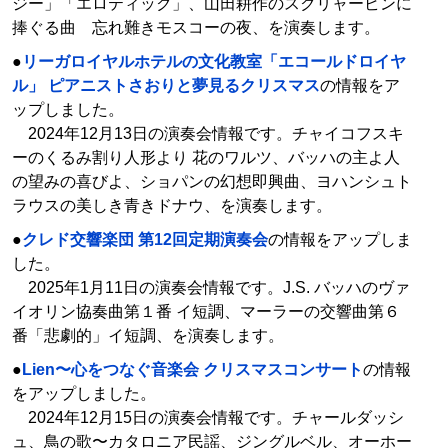
ジー」「エロティック」、山田耕作のスクリャービンに
捧ぐる曲 忘れ難きモスコーの夜、を演奏します。
●
リーガロイヤルホテルの文化教室「エコールドロイヤ
ル」 ピアニストさおりと夢見るクリスマス
の情報をア
ップしました。
2024年12月13日の演奏会情報です。チャイコフスキ
ーのくるみ割り人形より 花のワルツ、バッハの主よ人
の望みの喜びよ、ショパンの幻想即興曲、ヨハンシュト
ラウスの美しき青きドナウ、を演奏します。
●
クレド交響楽団 第12回定期演奏会
の情報をアップしま
した。
2025年1月11日の演奏会情報です。J.S. バッハのヴァ
イオリン協奏曲第１番 イ短調、マーラーの交響曲第６
番「悲劇的」イ短調、を演奏します。
●
Lien〜心をつなぐ音楽会 クリスマスコンサート
の情報
をアップしました。
2024年12月15日の演奏会情報です。チャールダッシ
ュ、鳥の歌〜カタロニア民謡、ジングルベル、オーホー