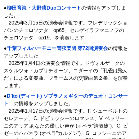
●
柳田育海・大野凜Duoコンサート
の情報をアップしま
した。
2025年3月15日の演奏会情報です。フレデリックショ
パンのチェロソナタ op65、セルゲイラフマニノフの
チェロソナタ op19、を演奏します。
●
千葉フィルハーモニー管弦楽団 第72回演奏会
の情報を
アップしました。
2025年1月4日の演奏会情報です。ドヴォルザークの
スケルツォ・カプリチオーソ、コダーイの「孔雀は飛ん
だ」による変奏曲、ブラームスの交響曲第２番、を演奏
します。
●
D'Ito (ディート) ソプラノ x ギターのデュオ・コンサー
ト
の情報をアップしました。
2025年1月17日の演奏会情報です。F. シューベルトの
セレナーデ、C. ドビュッシーのロマンス、V. ベッリー
ニのアリア:あなたの優しい声が (オペラ”清教徒”)、G. ビ
ゼーのハバネラ (オペラ”カルメン”)、G. ロッシーニのア