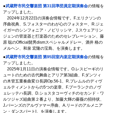
●
武蔵野市民交響楽団 第31回準団員定期演奏会
の情報を
アップしました。
2024年12月22日の演奏会情報です。F.エリクソンの
序曲祝典、S.フォスターのわが心のフォスター、R.ジェ
イガーのシンフォニア・ノビリッシマ、J.スウェアリン
ジェンの管楽器と打楽器のためのセレブレーション、藤
原 聡のOfficial髭男dismスペシャルメドレー、酒井 格の
メルヘン、和泉 宏隆の宝島、を演奏します。
●
武蔵野市民交響楽団 第95回室内楽定期演奏会
の情報を
アップしました。
2025年1月11日の演奏会情報です。O.レスピーギのリ
ュートのための古代舞曲とアリア第3組曲、F.ダンツィ
の木管五重奏曲変ロ長調Op.56-1、R.プレムルのディヴ
ェルティメントからの5つの楽章、F.プーランクのノヴ
ェレッテハ長調、D.ショスタコーヴィチのセカンド・ワ
ルツジャズ組曲第２番より、加藤大輝の薔薇の招待状、
J.バーンズのアルヴァマー序曲、A.リードのアルメニア
ン・ダンスパートⅠ、を演奏します。