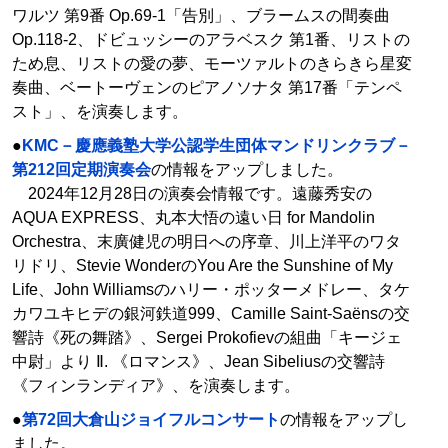
ワルツ 第9番 Op.69-1「告別」、ブラームスの間奏曲
Op.118-2、ドビュッシーのアラベスク 第1番、リストの
ため息、リストの愛の夢、モーツァルトのきらきら星変
奏曲、ベートーヴェンのピアノソナタ 第17番「テンペ
スト」、を演奏します。
●
KMC－慶應義塾大学公認学生団体マンドリンクラブ－
第212回定期演奏会
の情報をアップしました。
2024年12月28日の演奏会情報です。遠藤秀安の
AQUA EXPRESS、丸本大悟の遠い日 for Mandolin
Orchestra、末廣健児の明日への序章、川上洋平のワタ
リドリ、Stevie WonderのYou Are the Sunshine of My
Life、John Williamsのハリー・ポッターメドレー、タケ
カワユキヒデの銀河鉄道999、Camille Saint-Saënsの交
響詩《死の舞踏》、Sergei Prokofievの組曲「キージェ
中尉」より Ⅱ. 《ロマンス》、Jean Sibeliusの交響詩
《フィンランディア》、を演奏します。
●
第72回大倉山ジョイフルコンサート
の情報をアップし
ました。