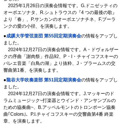
2025年1月26日の演奏会情報です。G.ドニゼッティの
オーボエソナタ、R.シュトラウスの『4 つの最後の歌』
より「春」、P.サンカンのオーボエソナチネ、F.プーラ
ンクの愛の小径、を演奏します。
●
成蹊大学管弦楽団 第55回定期演奏会
の情報をアップし
ました。
2024年12月27日の演奏会情報です。A・ドヴォルザー
クの序曲「謝肉祭」作品92、P・I・チャイコフスキーの
バレエ音楽「白鳥の湖」より抜粋、J・ブラームスの交
響曲第1番、を演奏します。
●
龍谷大学吹奏楽部 第51回定期演奏会
の情報をアップし
ました。
2024年12月27日の演奏会情報です。J.マッキーのド
ラムミュージック~打楽器とウインド・アンサンブルの
ための協奏曲~、B.アッペルモントのトロンボーン協奏
曲｢Colors｣、P.I.チャイコフスキーの交響曲第4番 終楽
章、を演奏します。