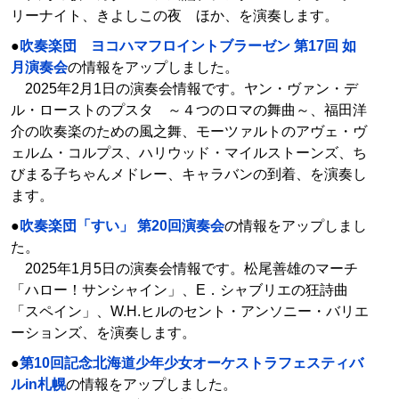
リーナイト、きよしこの夜 ほか、を演奏します。
●
吹奏楽団 ヨコハマフロイントブラーゼン 第17回 如
月演奏会
の情報をアップしました。
2025年2月1日の演奏会情報です。ヤン・ヴァン・デ
ル・ローストのプスタ ～４つのロマの舞曲～、福田洋
介の吹奏楽のための風之舞、モーツァルトのアヴェ・ヴ
ェルム・コルプス、ハリウッド・マイルストーンズ、ち
びまる子ちゃんメドレー、キャラバンの到着、を演奏し
ます。
●
吹奏楽団「すい」 第20回演奏会
の情報をアップしまし
た。
2025年1月5日の演奏会情報です。松尾善雄のマーチ
「ハロー！サンシャイン」、E．シャブリエの狂詩曲
「スペイン」、W.H.ヒルのセント・アンソニー・バリエ
ーションズ、を演奏します。
●
第10回記念北海道少年少女オーケストラフェスティバ
ルin札幌
の情報をアップしました。