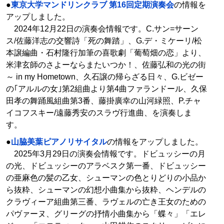
●
東京大学マンドリンクラブ 第16回定期演奏会
の情報を
アップしました。
2024年12月22日の演奏会情報です。C.サン=サーン
ス/佐藤洋志の交響詩「死の舞踏」、G.デ・ミケーリ/松
本譲編曲・石村隆行加筆の喜歌劇「葡萄畑の恋」より、
米津玄師のさよーならまたいつか！、佐藤弘和の光の街
～ in my Hometown、久石譲の帰らざる日々、G.ビゼー
の｢アルルの女｣第2組曲より第4曲ファランドール、久保
田孝の舞踊風組曲第3番、藤掛廣幸の山河緑照、P.チャ
イコフスキー/遠藤秀安のスラヴ行進曲、を演奏しま
す。
●
山脇美葉ピアノリサイタル
の情報をアップしました。
2025年3月29日の演奏会情報です。ドビュッシーの月
の光、ドビュッシーのアラベスク第一番、ドビュッシー
の亜麻色の髪の乙女、シューマンの色とりどりの小品か
ら抜粋、シューマンの幻想小曲集から抜粋、ヘンデルの
クラヴィーア組曲第三番、ラヴェルの亡き王女のための
パヴァーヌ、グリーグの抒情小曲集から「蝶々」「エレ