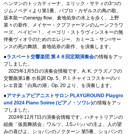
ヘンマンのトッカティーナ、エリック・サティの3つの
ジムノペディより第1番、パブロ・カザルスの鳥の歌、
坂本龍一のenergy flow、倉地佑奈の水上を歩く、上野
菜々の新作、メイヤー・クプファーマンのムーンフラワ
ーズ、ベイビー！、イーゴリ・ストラヴィンスキーの無
伴奏ヴィオラのためのエレジー、カミーユ・サン=サー
ンスの死の舞踏、倉地佑奈の新作、を演奏します。
●
ラスベート交響楽団 第４８回定期演奏会
の情報をアッ
プしました。
2025年1月5日の演奏会情報です。A. K. グラズノフの
交響曲第1番 ホ長調 Op. 5、P. I. チャイコフスキーのバ
レエ音楽「白鳥の湖」Op. 20 より、を演奏します。
●
アマチュアピアニストサロン PLAYGROUND Playgro
und 2024 Piano Soiree (ピアノ・ソワレ)
の情報をアッ
プしました。
2024年12月7日の演奏会情報です。ハチャトリアンの
組曲「仮面舞踏会」ワルツ、J.S.バッハの主よ、人の望
みの喜びよ、ショパンのノクターン 第5番、ショパンの