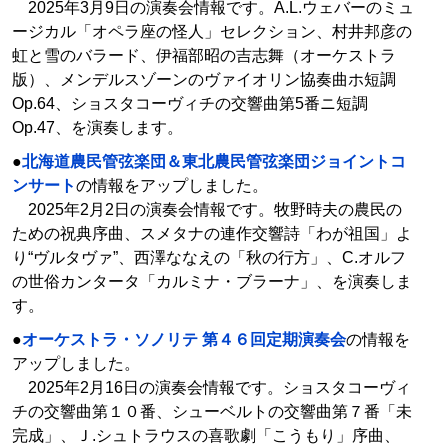
2025年3月9日の演奏会情報です。A.L.ウェバーのミュ
ージカル「オペラ座の怪人」セレクション、村井邦彦の
虹と雪のバラード、伊福部昭の吉志舞（オーケストラ
版）、メンデルスゾーンのヴァイオリン協奏曲ホ短調
Op.64、ショスタコーヴィチの交響曲第5番ニ短調
Op.47、を演奏します。
●
北海道農民管弦楽団＆東北農民管弦楽団ジョイントコ
ンサート
の情報をアップしました。
2025年2月2日の演奏会情報です。牧野時夫の農民の
ための祝典序曲、スメタナの連作交響詩「わが祖国」よ
り“ヴルタヴァ”、西澤ななえの「秋の行方」、C.オルフ
の世俗カンタータ「カルミナ・ブラーナ」、を演奏しま
す。
●
オーケストラ・ソノリテ 第４６回定期演奏会
の情報を
アップしました。
2025年2月16日の演奏会情報です。ショスタコーヴィ
チの交響曲第１０番、シューベルトの交響曲第７番「未
完成」、Ｊ.シュトラウスの喜歌劇「こうもり」序曲、