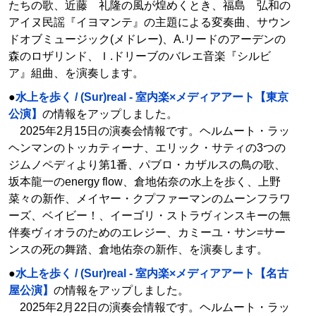
たちの歌、近藤 礼隆の風が煌めくとき、福島 弘和の
アイヌ民謡『イヨマンテ』の主題による変奏曲、サウン
ドオブミュージック(メドレー)、A.リードのアーデンの
森のロザリンド、Ｉ.ドリーブのバレエ音楽『シルビ
ア』組曲、を演奏します。
●
水上を歩く / (Sur)real - 室内楽×メディアアート【東京
公演】
の情報をアップしました。
2025年2月15日の演奏会情報です。ヘルムート・ラッ
ヘンマンのトッカティーナ、エリック・サティの3つの
ジムノペディより第1番、パブロ・カザルスの鳥の歌、
坂本龍一のenergy flow、倉地佑奈の水上を歩く、上野
菜々の新作、メイヤー・クプファーマンのムーンフラワ
ーズ、ベイビー！、イーゴリ・ストラヴィンスキーの無
伴奏ヴィオラのためのエレジー、カミーユ・サン=サー
ンスの死の舞踏、倉地佑奈の新作、を演奏します。
●
水上を歩く / (Sur)real - 室内楽×メディアアート【名古
屋公演】
の情報をアップしました。
2025年2月22日の演奏会情報です。ヘルムート・ラッ