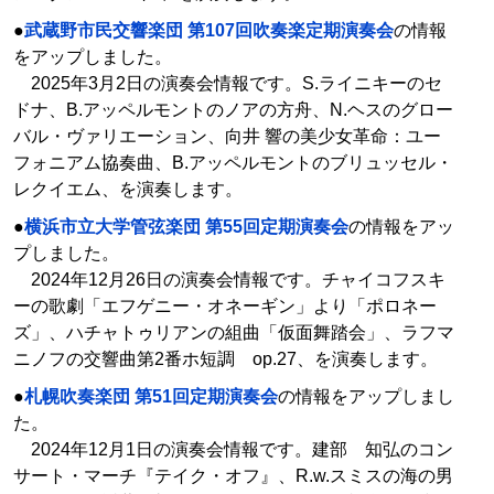
●
武蔵野市民交響楽団 第107回吹奏楽定期演奏会
の情報
をアップしました。
2025年3月2日の演奏会情報です。S.ライニキーのセ
ドナ、B.アッペルモントのノアの方舟、N.ヘスのグロー
バル・ヴァリエーション、向井 響の美少女革命：ユー
フォニアム協奏曲、B.アッペルモントのブリュッセル・
レクイエム、を演奏します。
●
横浜市立大学管弦楽団 第55回定期演奏会
の情報をアッ
プしました。
2024年12月26日の演奏会情報です。チャイコフスキ
ーの歌劇「エフゲニー・オネーギン」より「ポロネー
ズ」、ハチャトゥリアンの組曲「仮面舞踏会」、ラフマ
ニノフの交響曲第2番ホ短調 op.27、を演奏します。
●
札幌吹奏楽団 第51回定期演奏会
の情報をアップしまし
た。
2024年12月1日の演奏会情報です。建部 知弘のコン
サート・マーチ『テイク・オフ』、R.w.スミスの海の男