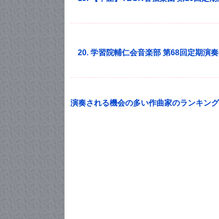
20. 学習院輔仁会音楽部 第68回定期演
演奏される機会の多い作曲家のランキング