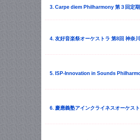
3. Carpe diem Philharmony 第３回
4. 友好音楽祭オーケストラ 第8回 神
5. ISP-Innovation in Sounds Phil
6. 慶應義塾アインクライネスオーケスト