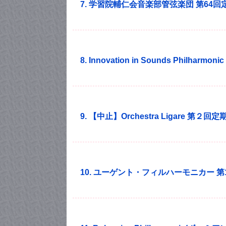
7. 学習院輔仁会音楽部管弦楽団 第64
8. Innovation in Sounds Philhar
9. 【中止】Orchestra Ligare 第２回
10. ユーゲント・フィルハーモニカー 