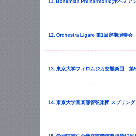
11. Bohemian Philharmonic
12. Orchestra Ligare 第1回定期演奏会
13. 東京大学フィロムジカ交響楽団 第
14. 東京大学音楽部管弦楽団 スプリング