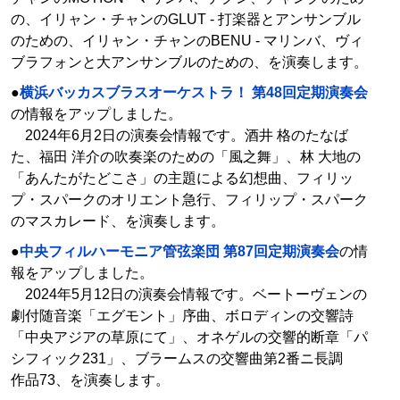
の、イリャン・チャンのGLUT - 打楽器とアンサンブル
のための、イリャン・チャンのBENU - マリンバ、ヴィ
ブラフォンと大アンサンブルのための、を演奏します。
●
横浜バッカスブラスオーケストラ！ 第48回定期演奏会
の情報をアップしました。
2024年6月2日の演奏会情報です。酒井 格のたなば
た、福田 洋介の吹奏楽のための「風之舞」、林 大地の
「あんたがたどこさ」の主題による幻想曲、フィリッ
プ・スパークのオリエント急行、フィリップ・スパーク
のマスカレード、を演奏します。
●
中央フィルハーモニア管弦楽団 第87回定期演奏会
の情
報をアップしました。
2024年5月12日の演奏会情報です。ベートーヴェンの
劇付随音楽「エグモント」序曲、ボロディンの交響詩
「中央アジアの草原にて」、オネゲルの交響的断章「パ
シフィック231」、ブラームスの交響曲第2番ニ長調
作品73、を演奏します。