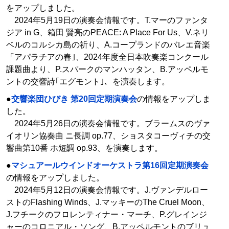
をアップしました。
2024年5月19日の演奏会情報です。T.マーのファンタ
ジア in G、箱田 賢亮のPEACE: A Place For Us、V.ネリ
ベルのコルシカ島の祈り、A.コープランドのバレエ音楽
「アパラチアの春｣、2024年度全日本吹奏楽コンクール
課題曲より、P.スパークのマンハッタン、B.アッペルモ
ントの交響詩｢エグモント｣、を演奏します。
●
交響楽団ひびき 第20回定期演奏会
の情報をアップしま
した。
2024年5月26日の演奏会情報です。ブラームスのヴァ
イオリン協奏曲 ニ長調 op.77、ショスタコーヴィチの交
響曲第10番 ホ短調 op.93、を演奏します。
●
マシュアールウインドオーケストラ第16回定期演奏会
の情報をアップしました。
2024年5月12日の演奏会情報です。J.ヴァンデルロー
ストのFlashing Winds、J.マッキーのThe Cruel Moon、
J.フチークのフロレンティナー・マーチ、P.グレインジ
ャーのコロニアル・ソング、B.アッペルモントのブリュ