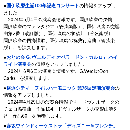
●
團伊玖磨生誕100年記念コンサート
の情報をアップし
ました。
2024年5月4日の演奏会情報です。團伊玖磨の夕鶴、
團伊玖磨のファンタジア（管弦楽版）、團伊玖磨の交響
曲第2番（改訂版）、團伊玖磨の筑後川（管弦楽版）、
團伊玖磨の西海讃歌、團伊玖磨の祝典行進曲（管弦楽
版）、を演奏します。
●
おとの会 G. ヴェルディ オペラ「ドン・カルロ」 ハイ
ライト演奏会
の情報をアップしました。
2024年6月6日の演奏会情報です。G.VerdiのDon
Carlo、を演奏します。
●
横浜シティ・フィルハーモニック 第76回定期演奏会
の
情報をアップしました。
2024年4月29日の演奏会情報です。ドヴォルザークの
チェロ協奏曲 作品104、ドヴォルザークの交響曲第6
番 作品60、を演奏します。
●
赤坂ウインドオーケストラ「ディズニー＆フレンチ」