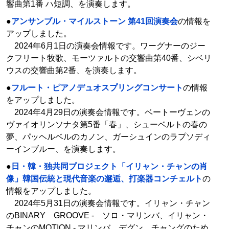
響曲第1番 ハ短調、を演奏します。
●
アンサンブル・マイルストーン 第41回演奏会
の情報を
アップしました。
2024年6月1日の演奏会情報です。ワーグナーのジー
クフリート牧歌、モーツァルトの交響曲第40番、シベリ
ウスの交響曲第2番、を演奏します。
●
フルート・ピアノデュオスプリングコンサート
の情報
をアップしました。
2024年4月29日の演奏会情報です。ベートーヴェンの
ヴァイオリンソナタ第5番「春」、シューベルトの春の
夢、パッヘルベルのカノン、ガーシュインのラプソディ
ーインブルー、を演奏します。
●
日・韓・独共同プロジェクト「イリャン・チャンの肖
像」韓国伝統と現代音楽の邂逅、打楽器コンチェルト
の
情報をアップしました。
2024年5月31日の演奏会情報です。イリャン・チャン
のBINARY GROOVE ‐ ソロ・マリンバ、イリャン・
チャンのMOTION ‐ マリンバ、デグン、チャングのため