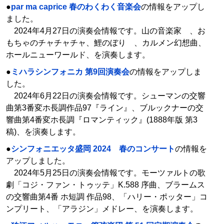
●
par ma caprice 春のわくわく音楽会
の情報をアップし
ました。
2024年4月27日の演奏会情報です。山の音楽家 、お
もちゃのチャチャチャ、鯉のぼり 、カルメン幻想曲、
ホールニューワールド、を演奏します。
●
ミハラシンフォニカ 第9回演奏会
の情報をアップしま
した。
2024年6月22日の演奏会情報です。シューマンの交響
曲第3番変ホ⻑調作品97『ライン』、ブルックナーの交
響曲第4番変ホ⻑調『ロマンティック』(1888年版 第3
稿)、を演奏します。
●
シンフォニエッタ盛岡 2024 春のコンサート
の情報を
アップしました。
2024年5月25日の演奏会情報です。モーツァルトの歌
劇「コジ・ファン・トゥッテ」K.588 序曲、ブラームス
の交響曲第4番 ホ短調 作品98、「ハリー・ポッター」コ
ンプリート、「アラジン」メドレー、を演奏します。