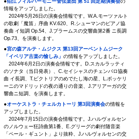
●
狛江フィルハーモニー管弦楽団 第 51 回定期演奏会
の
情報をアップしました。
2024年5月26日の演奏会情報です。W.A.モーツァルト
の歌劇「魔笛」序曲 KV.620、R.シューマンのピアノ協
奏曲 イ短調 Op.54、J.ブラームスの交響曲第2番 ニ長調
Op.73、を演奏します。
●
宮の森アルテ・ムジクス 第13回アーベントムジーク
「イベリア古楽の愉しみ」
の情報をアップしました。
2024年6月2日の演奏会情報です。D.スカルラッティ
のソナタ（当日発表）、C.セイシャスのチェンバロ協奏
曲 イ長調、T.ビクトリアのめでたし海の星、L.ボッケリ
ーニのマドリッドの夜の通りの音楽、J.アリアーガの交
響曲ニ短調、を演奏します。
●
オーケストラ・チェルカトーリ 第3回演奏会
の情報を
アップしました。
2024年7月15日の演奏会情報です。J.ハルヴォルセン
のノルウェー狂詩曲第1番、E.グリーグの劇付随音楽
「ペール・ギュント」より抜粋、J.ハルヴォルセンの交