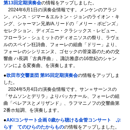
第13回定期演奏会
の情報をアップしました。
2024年6月1日の演奏会情報です。メンケンのアラジ
ン、ハンス・ジマー＆エルトン・ジョンのライオン・キ
ング、シャーマン兄弟/A.リードの「メリー・ポピンズ」
セレクション、ディズニー・クラシックス・レビュー、
フローラン・シュミットのディオニソスの祭り、ラヴェ
ルのスペイン狂詩曲、フォーレの組曲「ドリー」より、
フォーレのシシリエンヌ、ゴセックの管楽器のための交
響曲 ハ長調「古典序曲」、諏訪雅彦の16世紀のシャン
ソンによる変奏曲、を演奏します。
●
吹田市交響楽団 第95回定期演奏会
の情報をアップしま
した。
2024年5月4日の演奏会情報です。サン＝サーンスの
「サムソンとデリラ」よりバッカナール、フォーレの組
曲「ペレアスとメリザンド」、ラフマニノフの交響曲第
2番ホ短調、を演奏します。
●
AKIコンサート企画 0歳から聴ける金管コンサート ぷ
らす てのひらのたからもの
の情報をアップしました。