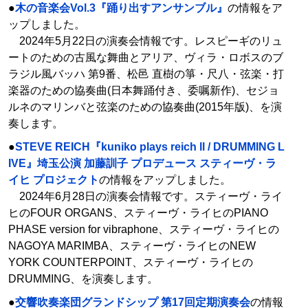
●
木の音楽会Vol.3『踊り出すアンサンブル』
の情報をア
ップしました。
2024年5月22日の演奏会情報です。レスピーギのリュ
ートのための古風な舞曲とアリア、ヴィラ・ロボスのブ
ラジル風バッハ 第9番、松邑 直樹の箏・尺八・弦楽・打
楽器のための協奏曲(日本舞踊付き、委嘱新作)、セジョ
ルネのマリンバと弦楽のための協奏曲(2015年版)、を演
奏します。
●
STEVE REICH『kuniko plays reich ll / DRUMMING L
IVE』埼玉公演 加藤訓子 プロデュース スティーヴ・ラ
イヒ プロジェクト
の情報をアップしました。
2024年6月28日の演奏会情報です。スティーヴ・ライ
ヒのFOUR ORGANS、スティーヴ・ライヒのPIANO
PHASE version for vibraphone、スティーヴ・ライヒの
NAGOYA MARIMBA、スティーヴ・ライヒのNEW
YORK COUNTERPOINT、スティーヴ・ライヒの
DRUMMING、を演奏します。
●
交響吹奏楽団グランドシップ 第17回定期演奏会
の情報