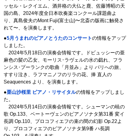
ッセル・レクイエム、酒井格の大仏と鹿、佐藤博昭の天
国の島、2024年度全日本吹奏楽コンクール課題曲よ
り、真島俊夫のMont Fuji(富士山)〜北斎の版画に触発さ
れて〜、を演奏します。
●
5月うまれのピアノとうたのコンサート
の情報をアップ
しました。
2024年5月18日の演奏会情報です。ドビュッシーの亜
麻色の髪の乙女、モーリス･ラヴェルの水の戯れ、フラ
ンシス･プーランクの歌曲「月並み」より パリへの旅、
すすり泣き、ラフマニノフのリラの花、捧 直人の
Seaquences より、を演奏します。
●
栗山沙桜里 ピアノ・リサイタル
の情報をアップしまし
た。
2024年5月14日の演奏会情報です。シューマンの暁の
歌 Op.133、ベートーヴェンのピアノソナタ第31番 変イ
長調 Op.110、プロコフィエフの束の間の幻影 Op.22よ
り、プロコフィエフのピアノソナタ第9番 ハ長調
Op.103、を演奏します。