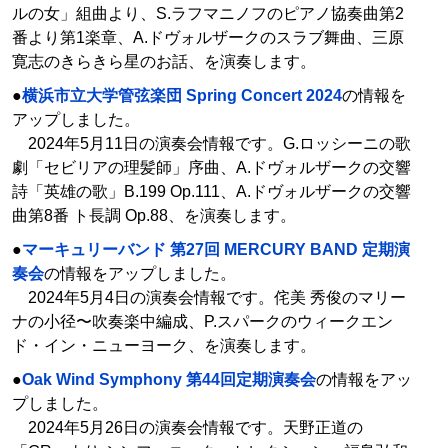
ルの女」組曲より、S.ラフマニノフのピアノ協奏曲第2
番より第1楽章、A.ドヴォルザークのスラブ舞曲、三原
寛志のきらきら星のお話、を演奏します。
●
横浜市立大学管弦楽団 Spring Concert 2024
の情報を
アップしました。
2024年5月11日の演奏会情報です。G.ロッシーニの歌
劇「セビリアの理髪師」序曲、A.ドヴォルザークの交響
詩「英雄の歌」B.199 Op.111、A.ドヴォルザークの交響
曲第8番 ト長調 Op.88、を演奏します。
●
マーキュリーバンド 第27回 MERCURY BAND 定期演
奏会
の情報をアップしました。
2024年5月4日の演奏会情報です。侘美 秀俊のマリー
ナの小径〜吹奏楽中編成、P.スパークのウィークエン
ド・イン・ニューヨーク、を演奏します。
●
Oak Wind Symphony 第44回定期演奏会
の情報をアッ
プしました。
2024年5月26日の演奏会情報です。天野正道の