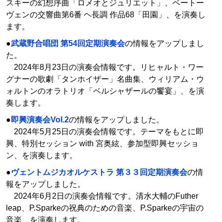
スキーの幻想序曲「ロメオとジュリエット」、ベートー
ヴェンの交響曲第6番 ヘ長調 作品68「田園」、を演奏し
ます。
●
武蔵野合唱団 第54回定期演奏会
の情報をアップしまし
た。
2024年8月23日の演奏会情報です。リヒャルト・ワー
グナーの歌劇「タンホイザー」名曲集、ウィリアム・ウ
ォルトンのオラトリオ「ベルシャザールの饗宴」、を演
奏します。
●
即興演奏会Vol.2
の情報をアップしました。
2024年5月25日の演奏会情報です。テーマをもとに即
興、特別セッション with 宮奥絃、参加型即興セッショ
ン、を演奏します。
●
ヴェントムジカオルケストラ 第３３回定期演奏会
の情
報をアップしました。
2024年6月2日の演奏会情報です。清水大輔のFuther
leap、P.Sparkeの祝典のための音楽、P.Sparkeの宇宙の
音楽、を演奏します。