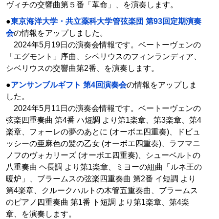
ヴィチの交響曲第５番「革命」、を演奏します。
●
東京海洋大学・共立薬科大学管弦楽団 第93回定期演奏
会
の情報をアップしました。
2024年5月19日の演奏会情報です。ベートーヴェンの
「エグモント」序曲、シベリウスのフィンランディア、
シベリウスの交響曲第2番、を演奏します。
●
アンサンブルギフト 第4回演奏会
の情報をアップしま
した。
2024年5月11日の演奏会情報です。ベートーヴェンの
弦楽四重奏曲 第4番 ハ短調 より第1楽章、第3楽章、第4
楽章、フォーレの夢のあとに (オーボエ四重奏)、ドビュ
ッシーの亜麻色の髪の乙女 (オーボエ四重奏)、ラフマニ
ノフのヴォカリーズ (オーボエ四重奏)、シューベルトの
八重奏曲 ヘ長調 より第1楽章、ミヨーの組曲「ルネ王の
暖炉」、ブラームスの弦楽四重奏曲 第2番 イ短調 より
第4楽章、クルークハルトの木管五重奏曲、ブラームス
のピアノ四重奏曲 第1番 ト短調 より第1楽章、第4楽
章、を演奏します。