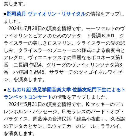
奏します。
●
郡司菜月 ヴァイオリン・リサイタル
の情報をアップし
ました。
2024年7月28日の演奏会情報です。モーツァルトのヴ
ァイオリンとピアノのためのソナタ ト長調 K.301、ク
ライスラーの美しきロスマリン、クライスラーの愛の悲
しみ、クライスラーのプニャーニの様式による前奏曲と
アレグロ、ヴィエニャフスキの華麗なるポロネーズ第1
番 ニ長調 作品4、グリーグのヴァイオリンソナタ第3
番 ハ短調 作品45、サラサーテのツィゴイネルワイゼ
ン、を演奏します。
●
とものり組 洗足学園音楽大学 佐藤友紀門下生によるト
ランペットコンサート
の情報をアップしました。
2024年5月31日の演奏会情報です。K.マッキーのデュ
レンホルン・パッセージ、E.モラレスのバード・オブ・
パラダイス、周藍萍の台湾民謡「綠島小夜曲」、久石譲
のアシタカとサン、E.ウィテカーのシール・ララバイ、
を演奏します。