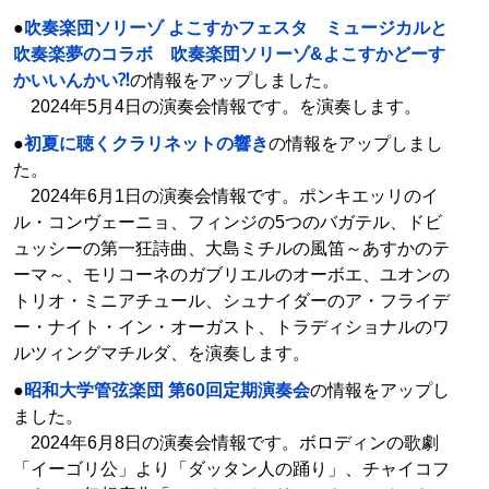
●
吹奏楽団ソリーゾ よこすかフェスタ ミュージカルと
吹奏楽夢のコラボ 吹奏楽団ソリーゾ&よこすかどーす
かいいんかい⁈
の情報をアップしました。
2024年5月4日の演奏会情報です。を演奏します。
●
初夏に聴くクラリネットの響き
の情報をアップしまし
た。
2024年6月1日の演奏会情報です。ポンキエッリのイ
ル・コンヴェーニョ、フィンジの5つのバガテル、ドビ
ュッシーの第一狂詩曲、大島ミチルの風笛～あすかのテ
ーマ～、モリコーネのガブリエルのオーボエ、ユオンの
トリオ・ミニアチュール、シュナイダーのア・フライデ
ー・ナイト・イン・オーガスト、トラディショナルのワ
ルツィングマチルダ、を演奏します。
●
昭和大学管弦楽団 第60回定期演奏会
の情報をアップし
ました。
2024年6月8日の演奏会情報です。ボロディンの歌劇
「イーゴリ公」より「ダッタン人の踊り」、チャイコフ