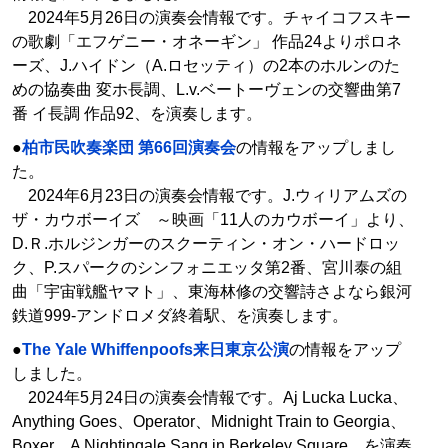
2024年5月26日の演奏会情報です。チャイコフスキー
の歌劇「エフゲニー・オネーギン」 作品24よりポロネ
ーズ、J.ハイドン（A.ロセッティ）の2本のホルンのた
めの協奏曲 変ホ長調、L.v.ベートーヴェンの交響曲第7
番 イ長調 作品92、を演奏します。
●
柏市民吹奏楽団 第66回演奏会
の情報をアップしまし
た。
2024年6月23日の演奏会情報です。J.ウィリアムズの
ザ・カウボーイズ ～映画「11人のカウボーイ」より、
D.Ｒ.ホルジンガーのスクーティン・オン・ハードロッ
ク、P.スパークのシンフォニエッタ第2番、宮川泰の組
曲「宇宙戦艦ヤマト」、東海林修の交響詩さよなら銀河
鉄道999-アンドロメダ終着駅、を演奏します。
●
The Yale Whiffenpoofs来日東京公演
の情報をアップ
しました。
2024年5月24日の演奏会情報です。Aj Lucka Lucka、
Anything Goes、Operator、Midnight Train to Georgia、
Boxer、A Nightingale Sang in Berkeley Square、を演奏