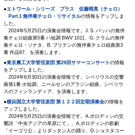
●
エトワール・シリーズ プラス 佐藤晴真（チェロ）
Part.1 無伴奏チェロ・リサイタル
の情報をアップしま
した。
2024年5月25日の演奏会情報です。J. S. バッハの無伴
奏チェロ組曲第5番 ハ短調 BWV 1011、G. クラムの無伴
奏チェロ・ソナタ、B. ブリテンの無伴奏チェロ組曲第3
番 作品87、を演奏します。
●
東京農工大学管弦楽団 第29回サマーコンサート
の情報
をアップしました。
2024年6月30日の演奏会情報です。シベリウスの交響
曲第1番 ホ短調、ニールセンのアラジン組曲、シベリウ
スのフィンランディア、を演奏します。
●
横浜国立大学管弦楽団 第１２２回定期演奏会
の情報を
アップしました。
2024年5月25日の演奏会情報です。A.ボロディンの交
響詩「中央アジアの草原にて」、A.ボロディンの歌劇
「イーゴリ公」よりダッタン人の踊り、D.ショスタコー