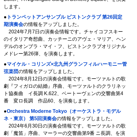
します。
●
トランペットアンサンブル ピストンクラブ 第26回定
期演奏会
の情報をアップしました。
2024年7月7日の演奏会情報です。チャイコフスキー
のイタリア奇想曲、カッチーニのアヴェ・マリア、ヘン
デルのオンブラ・マイ・フ、ピストンクラブオリジナル
メドレー第26弾、を演奏します。
●
マイケル・コリンズ×北九州グランフィルハーモニー管
弦楽団
の情報をアップしました。
2024年8月12日の演奏会情報です。モーツァルトの歌
劇『フィガロの結婚』序曲、モーツァルトのクラリネッ
ト協奏曲 イ長調 K.622、ベートーヴェンの交響曲第4
番 変ロ長調 作品60、を演奏します。
●
Orchestra Moderne Tokyo（オーケストラ・モデル
ネ・東京） 第5回演奏会
の情報をアップしました。
2024年6月30日の演奏会情報です。モーツァルトの歌
劇「魔笛」序曲、マーラーの交響曲第9番 ニ長調、を演