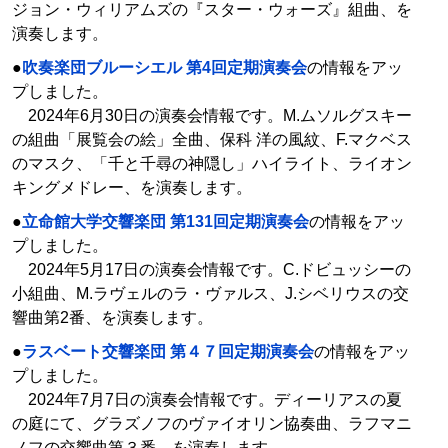
ジョン・ウィリアムズの『スター・ウォーズ』組曲、を
演奏します。
●
吹奏楽団ブルーシエル 第4回定期演奏会
の情報をアッ
プしました。
2024年6月30日の演奏会情報です。M.ムソルグスキー
の組曲「展覧会の絵」全曲、保科 洋の風紋、F.マクベス
のマスク、「千と千尋の神隠し」ハイライト、ライオン
キングメドレー、を演奏します。
●
立命館大学交響楽団 第131回定期演奏会
の情報をアッ
プしました。
2024年5月17日の演奏会情報です。C.ドビュッシーの
小組曲、M.ラヴェルのラ・ヴァルス、J.シベリウスの交
響曲第2番、を演奏します。
●
ラスベート交響楽団 第４７回定期演奏会
の情報をアッ
プしました。
2024年7月7日の演奏会情報です。ディーリアスの夏
の庭にて、グラズノフのヴァイオリン協奏曲、ラフマニ
ノフの交響曲第３番、を演奏します。