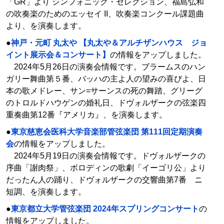
「GR」より シンフォニック・セレクション、福島弘和
の吹奏楽のためのエッセイ II、吹奏楽コンクール課題曲
より、を演奏します。
●
神戸・元町 丸太や 【丸太や＆アルチザンハウス ジョ
イント展示会＆コンサート】
の情報をアップしました。
2024年5月26日の演奏会情報です。ブラームスのハン
ガリー舞曲第５番、バッハの主よ人の望みの喜びよ、日
本の歌メドレー、サン=サーンスの死の舞踏、グリーグ
のトロルドハウゲンの婚礼日、ドヴォルザークの弦楽四
重奏曲第12番『アメリカ』、を演奏します。
●
東京慈恵会医科大学音楽部管弦楽団 第111回定期演奏
会
の情報をアップしました。
2024年5月19日の演奏会情報です。ドヴォルザークの
序曲「謝肉祭」、ボロディンの歌劇「イーゴリ公」より
だったん人の踊り、ドヴォルザークの交響曲第7番 ニ
短調、を演奏します。
●
東京都立大学管弦楽団 2024年スプリングコンサート
の
情報をアップしました。