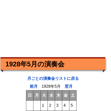
1928年5月の演奏会
月ごとの演奏会リストに戻る
前月
1928年5月
翌月
日
月
火
水
木
金
土
1
2
3
4
5