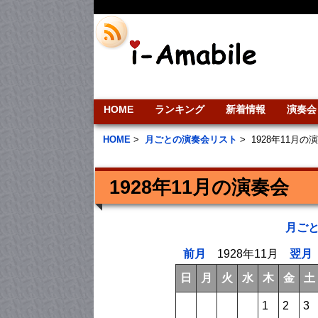
HOME
ランキング
新着情報
演奏会
HOME
>
月ごとの演奏会リスト
>
1928年11月の
1928年11月の演奏会
月ご
前月
1928年11月
翌月
日
月
火
水
木
金
土
1
2
3