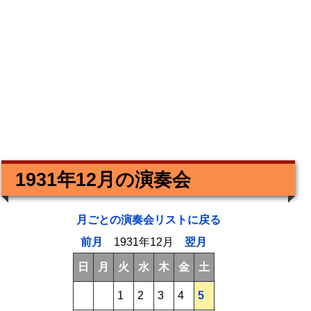
1931年12月の演奏会
月ごとの演奏会リストに戻る
前月
1931年12月
翌月
日
月
火
水
木
金
土
1
2
3
4
5