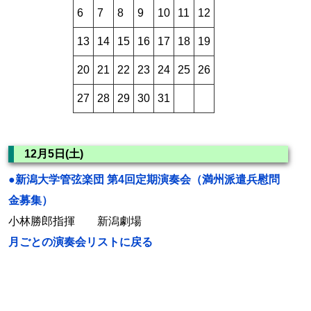
6
7
8
9
10
11
12
13
14
15
16
17
18
19
20
21
22
23
24
25
26
27
28
29
30
31
12月5日(土)
●新潟大学管弦楽団 第4回定期演奏会（満州派遣兵慰問
金募集）
小林勝郎指揮 新潟劇場
月ごとの演奏会リストに戻る