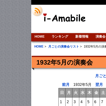
HOME
ランキング
新着情報
演奏会
HOME
>
月ごとの演奏会リスト
>
1932年5月の
1932年5月の演奏会
月ご
前月
1932年5月
翌月
日
月
火
水
木
金
土
1
2
3
4
5
6
7